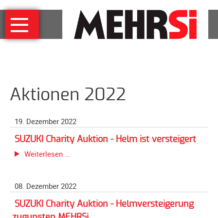
Navigation
MEHRSi
überspringen
Wer
und
warum
MEHRSi-
Aktionen 2022
Interview
Ziel
und
19. Dezember 2022
Strategie
SUZUKI Charity Auktion - Helm ist versteigert
Schirmherrschaft
SUZUKI
Weiterlesen …
Prominente
Charity
für
Auktion
MEHRSi
08. Dezember 2022
-
Helm
Unterstützen
SUZUKI Charity Auktion - Helmversteigerung
ist
zugunsten MEHRSi