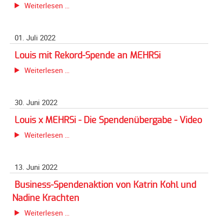
Meldeformular
1.
Weiterlesen …
Treffen
Flex.
der
Kurvenleittafel
01. Juli 2022
SVD-
Biker
Galerien
Louis mit Rekord-Spende an MEHRSi
in
Louis
Galerie
Weiterlesen …
der
mit
2026
Lüneburger
Rekord-
Galerie
Heide
30. Juni 2022
Spende
2025
mit
an
Spendenaktion
Louis x MEHRSi - Die Spendenübergabe - Video
Galerie
MEHRSi
Louis
2024
Weiterlesen …
x
Galerie
MEHRSi
2023
13. Juni 2022
-
Galerie
Die
Business-Spendenaktion von Katrin Kohl und
2022
Spendenübergabe
Nadine Krachten
Galerie
-
Business-
Weiterlesen …
2021
Video