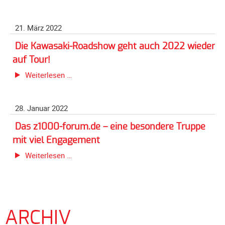
Spendenaktion
Galerie
von
2020
21. März 2022
Katrin
Galerie
Kohl
Die Kawasaki-Roadshow geht auch 2022 wieder
2019
und
auf Tour!
Nadine
Galerie
Die
Weiterlesen …
Krachten
2018
Kawasaki-
Galerie
Roadshow
2017
28. Januar 2022
geht
auch
Galerie
Das z1000-forum.de – eine besondere Truppe
2022
2016
mit viel Engagement
wieder
Galerie
Das
Weiterlesen …
auf
2015
z1000-
Tour!
Galerie
forum.de
2014
–
eine
Galerie
besondere
ARCHIV
2013