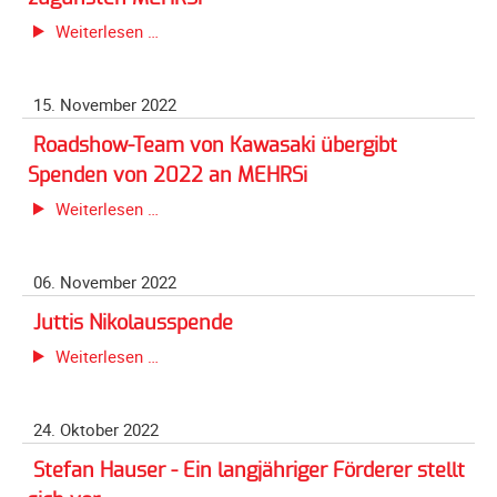
Spendenkonto
versteigert
SUZUKI
Weiterlesen …
Förderer
Charity
werden
Auktion
Fördererdaten
15. November 2022
-
ändern
Helmversteigerung
Roadshow-Team von Kawasaki übergibt
Gewerbliche
zugunsten
Spenden von 2022 an MEHRSi
Förderer
MEHRSi
Roadshow-
Weiterlesen …
Flyer
Team
+
von
Infokarte
06. November 2022
Kawasaki
Achte
übergibt
Juttis Nikolausspende
auf
Spenden
Juttis
Weiterlesen …
Motorradfahrer
von
Nikolausspende
2022
Merchandise
an
24. Oktober 2022
Aktionen
MEHRSi
Stefan Hauser - Ein langjähriger Förderer stellt
Info/Presse