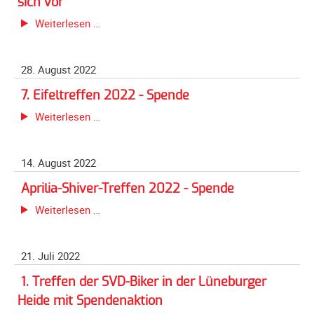
sich vor
Unterfahrschutz
Stefan
Weiterlesen …
Hauser
Unterfahrschutz
-
-
28. August 2022
Ein
Erfolge
langjähriger
Unterfahrschutz
7. Eifeltreffen 2022 - Spende
Förderer
-
7.
Weiterlesen …
stellt
Technik
Eifeltreffen
sich
2022
Unterfahrschutz
vor
14. August 2022
-
-
Spende
Kompatibilität
Aprilia-Shiver-Treffen 2022 - Spende
Unterfahrschutz
Aprilia-
Weiterlesen …
-
Shiver-
mit
Treffen
21. Juli 2022
in
2022
Absenkung
-
1. Treffen der SVD-Biker in der Lüneburger
Spende
Streckensicherung
Heide mit Spendenaktion