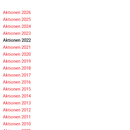
Truppe
Galerie
mit
2012
Aktionen 2026
viel
Aktionen 2025
Galerie
Engagement
Aktionen 2024
2011
Aktionen 2023
Galerie
Aktionen 2022
2010
Aktionen 2021
Galerie
Aktionen 2020
2009
Aktionen 2019
Aktionen 2018
Galerie
Navigation
Aktionen 2017
2008
überspringen
Aktionen 2016
Galerie
Aktionen 2015
2007
Aktionen 2014
Galerie
Aktionen 2013
2006
Aktionen 2012
Galerie
Aktionen 2011
2005
Aktionen 2010