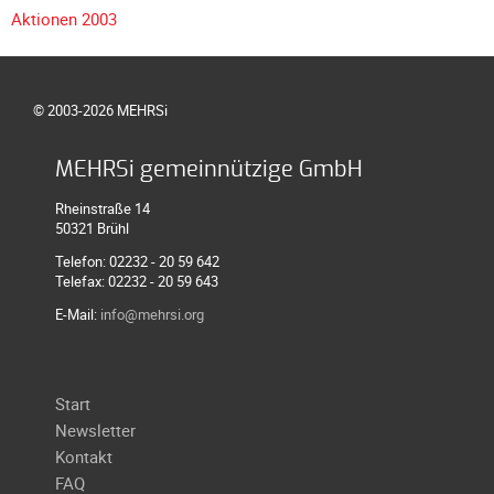
Aktionen 2003
Galerie
2020
Galerie
© 2003-2026 MEHRSi
2019
Galerie
MEHRSi gemeinnützige GmbH
2018
Galerie
Rheinstraße 14
50321 Brühl
2017
Telefon: 02232 - 20 59 642
Galerie
Telefax: 02232 - 20 59 643
2016
E-Mail:
info@mehrsi.org
Galerie
2015
Galerie
Navigation
Start
2014
überspringen
Newsletter
Galerie
Kontakt
2013
FAQ