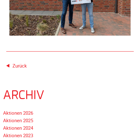
Unterfahrschutz
Unterfahrschutz
-
Erfolge
Unterfahrschutz
-
Technik
Zurück
Unterfahrschutz
-
Kompatibilität
Unterfahrschutz
ARCHIV
-
mit
Aktionen 2026
in
Aktionen 2025
Absenkung
Aktionen 2024
Streckensicherung
Aktionen 2023