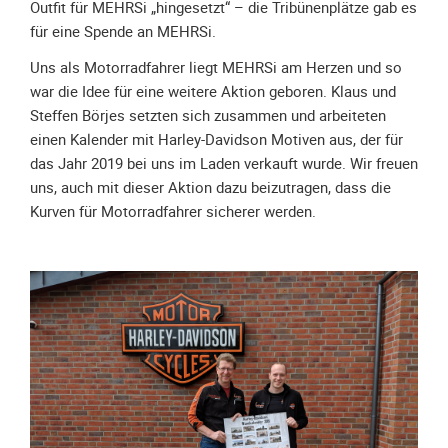
Spendenkonto
Outfit für MEHRSi „hingesetzt“ – die Tribünenplätze gab es
für eine Spende an MEHRSi.
Förderer
werden
Uns als Motorradfahrer liegt MEHRSi am Herzen und so
Fördererdaten
war die Idee für eine weitere Aktion geboren. Klaus und
ändern
Steffen Börjes setzten sich zusammen und arbeiteten
einen Kalender mit Harley-Davidson Motiven aus, der für
Gewerbliche
das Jahr 2019 bei uns im Laden verkauft wurde. Wir freuen
Förderer
uns, auch mit dieser Aktion dazu beizutragen, dass die
Flyer
Kurven für Motorradfahrer sicherer werden.
+
Infokarte
Achte
auf
Motorradfahrer
Merchandise
Aktionen
Info/Presse