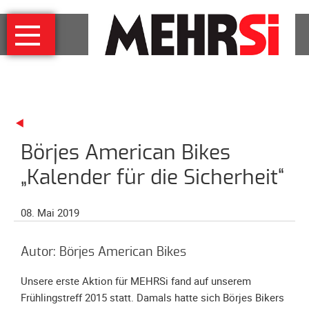
Navigation
MEHRSi
überspringen
Wer
und
warum
MEHRSi-
Interview
Börjes American Bikes
Ziel
und
„Kalender für die Sicherheit“
Strategie
Schirmherrschaft
08. Mai 2019
Prominente
für
Autor: Börjes American Bikes
MEHRSi
Unsere erste Aktion für MEHRSi fand auf unserem
Unterstützen
Frühlingstreff 2015 statt. Damals hatte sich Börjes Bikers