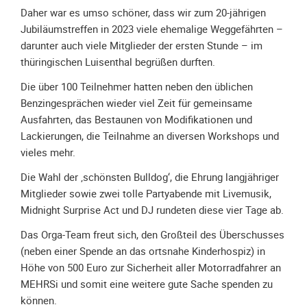
Daher war es umso schöner, dass wir zum 20-jährigen
Unterfahrschutz
Jubiläumstreffen in 2023 viele ehemalige Weggefährten –
Unterfahrschutz
darunter auch viele Mitglieder der ersten Stunde – im
-
thüringischen Luisenthal begrüßen durften.
Erfolge
Die über 100 Teilnehmer hatten neben den üblichen
Unterfahrschutz
Benzingesprächen wieder viel Zeit für gemeinsame
-
Ausfahrten, das Bestaunen von Modifikationen und
Technik
Lackierungen, die Teilnahme an diversen Workshops und
Unterfahrschutz
vieles mehr.
-
Die Wahl der ‚schönsten Bulldog‘, die Ehrung langjähriger
Kompatibilität
Mitglieder sowie zwei tolle Partyabende mit Livemusik,
Unterfahrschutz
Midnight Surprise Act und DJ rundeten diese vier Tage ab.
-
Das Orga-Team freut sich, den Großteil des Überschusses
mit
(neben einer Spende an das ortsnahe Kinderhospiz) in
in
Höhe von 500 Euro zur Sicherheit aller Motorradfahrer an
Absenkung
MEHRSi und somit eine weitere gute Sache spenden zu
Streckensicherung
können.