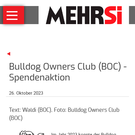
Navigation
MEHRSi
überspringen
Wer
und
warum
MEHRSi-
Interview
Bulldog Owners Club (BOC) -
Ziel
und
Spendenaktion
Strategie
Schirmherrschaft
26. Oktober 2023
Prominente
für
Text: Waldi (BOC), Foto: Bulldog Owners Club
MEHRSi
(BOC)
Unterstützen
Im Jahr 2023 konnte der Bulldog