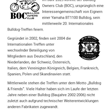
Spendenkonto
Owners Club (BOC), ursprünglich eine
Förderer
Interessengemeinschaft von Eignern
werden
einer Yamaha BT1100 Bulldog, sein
Fördererdaten
mittlerweile 20. Internationales
ändern
Bulldog-Treffen feiern.
Gewerbliche
Gegründet in 2002, finden seit 2004 die
Förderer
Internationalen Treffen unter
Flyer
wechselnder Beteiligung von
+
Mitgliedern aus Deutschland, den
Infokarte
Niederlanden, der Schweiz, Österreich,
Italien, dem Vereinigten Königreich, Belgien, Frankreich,
Achte
Spanien, Polen und Skandinavien statt.
auf
Motorradfahrer
Mittlerweile stehen die Treffen unter dem Motto „Bulldog
Merchandise
& Friends“. Viele Halter haben sich im Laufe der letzten
Jahre neben einer Bulldog (Baujahre 2002-2006) nicht
Aktionen
zuletzt auch aufgrund technischer Weiterentwicklungen
anderen Fabrikaten zugewandt.
Info/Presse