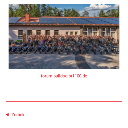
Meldeformular
Flex.
Kurvenleittafel
Galerien
Galerie
2026
Galerie
2025
Galerie
forum.bulldog-bt1100.de
2024
Galerie
2023
Galerie
2022
Zurück
Galerie
2021