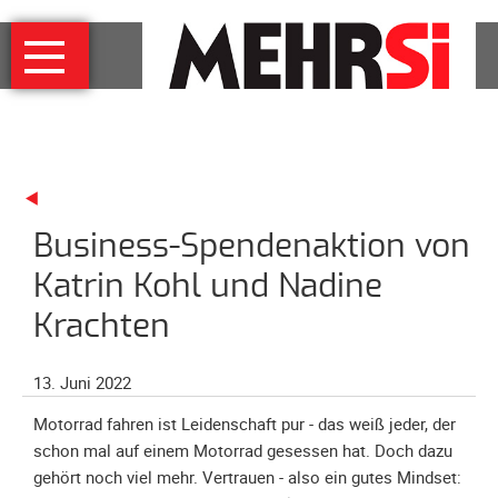
Navigation
MEHRSi
überspringen
Wer
und
warum
MEHRSi-
Interview
Business-Spendenaktion von
Ziel
und
Katrin Kohl und Nadine
Strategie
Krachten
Schirmherrschaft
Prominente
13. Juni 2022
für
MEHRSi
Motorrad fahren ist Leidenschaft pur - das weiß jeder, der
schon mal auf einem Motorrad gesessen hat. Doch dazu
Unterstützen
gehört noch viel mehr. Vertrauen - also ein gutes Mindset: