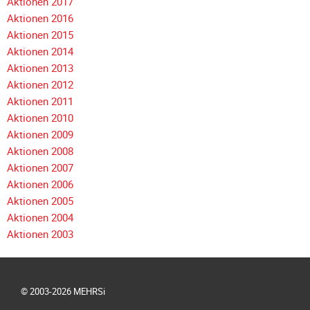
Navigation
Aktionen 2017
Galerie
überspringen
Aktionen 2016
2012
Aktionen 2015
Galerie
Aktionen 2014
2011
Aktionen 2013
Aktionen 2012
Galerie
Aktionen 2011
2010
Aktionen 2010
Galerie
Aktionen 2009
2009
Aktionen 2008
Galerie
Aktionen 2007
2008
Aktionen 2006
Aktionen 2005
Galerie
Aktionen 2004
2007
Aktionen 2003
Galerie
2006
Galerie
© 2003-2026 MEHRSi
2005