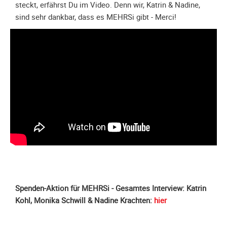
Meldeformular
steckt, erfährst Du im Video. Denn wir, Katrin & Nadine,
sind sehr dankbar, dass es MEHRSi gibt - Merci!
Flex.
Kurvenleittafel
Galerien
Galerie
2026
Galerie
2025
Galerie
2024
Galerie
2023
Galerie
Spenden-Aktion für MEHRSi - Gesamtes Interview: Katrin
2022
Kohl, Monika Schwill & Nadine Krachten:
hier
Galerie
2021