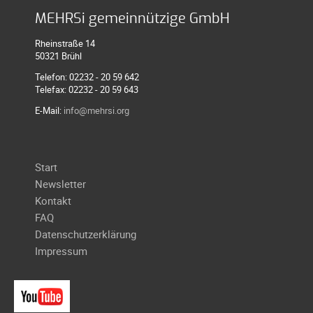
Galerie
MEHRSi gemeinnützige GmbH
2004
Rheinstraße 14
Videos
50321 Brühl
Auszeichnung
Telefon: 02232 - 20 59 642
Telefax: 02232 - 20 59 643
E-Mail:
info@mehrsi.org
Navigation
Start
überspringen
Newsletter
Kontakt
FAQ
Datenschutzerklärung
Impressum