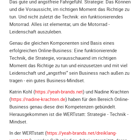
Spendenkonto
Das gute und angstfreie Fahrgefühl. Strategie: Das Können
und die Voraussicht, im richtigen Moment das Richtige zu
Förderer
tun. Und nicht zuletzt die Technik: ein funktionierendes
werden
Motorrad. Alles ist elementar, um die Motorrad -
Fördererdaten
Leidenschaft auszuleben.
ändern
Genau die gleichen Komponenten sind Basis eines
Gewerbliche
erfolgreichen Online-Business: Eine funktionierende
Förderer
Technik, die Strategie, vorausschauend im richtigen
Flyer
Moment das Richtige zu tun und einzusetzen und mit viel
+
Leidenschaft und „angstfrei“ sein Business nach außen zu
Infokarte
tragen - ein gutes Business-Mindset.
Achte
Katrin Kohl (
https://yeah-brands.net
) und Nadine Krachten
auf
(
https://nadine-krachten.de
) haben für den Bereich Online-
Motorradfahrer
Business genau diese drei Kompetenzen gebündelt.
Merchandise
Herausgekommen ist die WERTstatt: Strategie - Technik -
Mindset.
Aktionen
In der WERTstatt (
https://yeah-brands.net/dreiklang-
Info/Presse