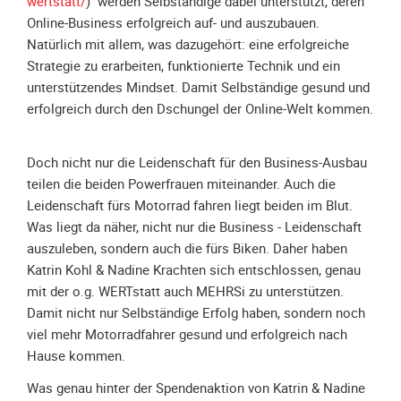
wertstatt/
) werden Selbständige dabei unterstützt, deren
Unterfahrschutz
Online-Business erfolgreich auf- und auszubauen.
Natürlich mit allem, was dazugehört: eine erfolgreiche
Unterfahrschutz
Strategie zu erarbeiten, funktionierte Technik und ein
-
unterstützendes Mindset. Damit Selbständige gesund und
Erfolge
erfolgreich durch den Dschungel der Online-Welt kommen.
Unterfahrschutz
-
Doch nicht nur die Leidenschaft für den Business-Ausbau
Technik
teilen die beiden Powerfrauen miteinander. Auch die
Unterfahrschutz
Leidenschaft fürs Motorrad fahren liegt beiden im Blut.
-
Was liegt da näher, nicht nur die Business - Leidenschaft
Kompatibilität
auszuleben, sondern auch die fürs Biken. Daher haben
Unterfahrschutz
Katrin Kohl & Nadine Krachten sich entschlossen, genau
-
mit der o.g. WERTstatt auch MEHRSi zu unterstützen.
mit
Damit nicht nur Selbständige Erfolg haben, sondern noch
in
viel mehr Motorradfahrer gesund und erfolgreich nach
Absenkung
Hause kommen.
Streckensicherung
Was genau hinter der Spendenaktion von Katrin & Nadine