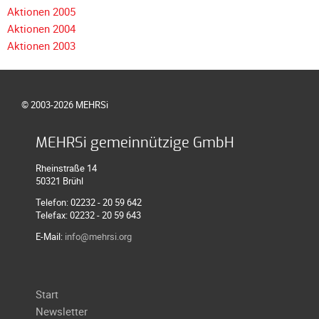
Galerie
Aktionen 2005
2012
Aktionen 2004
Aktionen 2003
Galerie
2011
Galerie
© 2003-2026 MEHRSi
2010
Galerie
MEHRSi gemeinnützige GmbH
2009
Galerie
Rheinstraße 14
50321 Brühl
2008
Telefon: 02232 - 20 59 642
Galerie
Telefax: 02232 - 20 59 643
2007
E-Mail:
info@mehrsi.org
Galerie
2006
Galerie
Navigation
Start
2005
überspringen
Newsletter