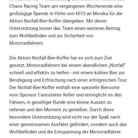
Spendenkonto
Chaos Racing Team am vergangenen Wochenende eine
Förderer
großzügige Spende in Höhe von €615 an Monika für die
werden
Aktion Notfall-Bier-Koffer übergeben. Mit dieser
Fördererdaten
Unterstützung leistet das Team einen weiteren Beitrag
ändern
zum Wohlbefinden und zur Sicherheit von
Motorradfahrern.
Gewerbliche
Förderer
Die Aktion Notfall-Bier-Koffer hat es sich zum Ziel
Flyer
gesetzt, Motorradfahrern bei einem abendlichen „Notfall“
+
schnell und effektiv zu helfen - mit einem kühlen Bier zur
Infokarte
Beruhigung und Erfrischung nach einer erfolgreichen Tour.
Achte
Der Notfall-Bier-Koffer enthält eine spezielle Biersorte
auf
vom Sponsor Cannstatter Keller und ermöglicht es den
Motorradfahrer
Fahrern, in geselliger Runde eine kleine Auszeit zu
Merchandise
nehmen und den Moment zu genießen. Durch diese
besondere Unterstützung wird nicht nur der Spaß nach
Aktionen
einer gemeinsamen Ausfahrt gefördert, sondern auch das
Wohlbefinden und die Entspannung der Motorradfahrer.
Info/Presse