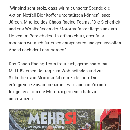
Unterfahrschutz
"Wir sind sehr stolz, dass wir mit unserer Spende die
Aktion Notfall-Bier-Koffer unterstützen können", sagt
Unterfahrschutz
Jürgen, Mitglied des Chaos Racing Teams. "Die Sicherheit
-
und das Wohlbefinden der Motorradfahrer liegen uns am
Erfolge
Herzen im Bereich des Unterfahrschutz, ebenfalls
Unterfahrschutz
möchten wir auch für einen entspannten und genussvollen
-
Abend nach der Fahrt sorgen."
Technik
Unterfahrschutz
Das Chaos Racing Team freut sich, gemeinsam mit
-
MEHRSI einen Beitrag zum Wohlbefinden und zur
Kompatibilität
Sicherheit von Motorradfahrern zu leisten. Die
erfolgreiche Zusammenarbeit wird auch in Zukunft
Unterfahrschutz
fortgesetzt, um die Motorradgemeinschaft zu
-
unterstützen.
mit
in
Absenkung
Streckensicherung