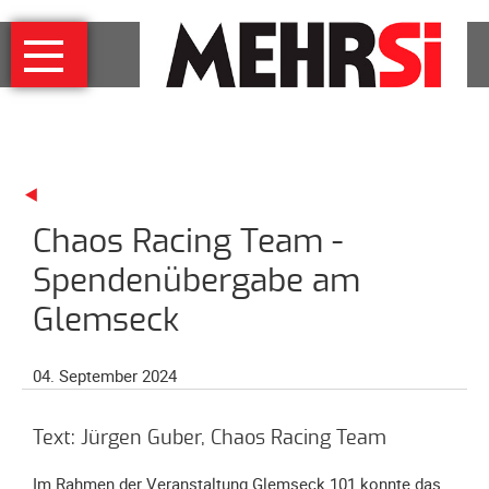
Navigation
MEHRSi
überspringen
Wer
und
warum
MEHRSi-
Interview
Chaos Racing Team -
Ziel
und
Spendenübergabe am
Strategie
Glemseck
Schirmherrschaft
Prominente
04. September 2024
für
MEHRSi
Text: Jürgen Guber, Chaos Racing Team
Unterstützen
Im Rahmen der Veranstaltung Glemseck 101 konnte das