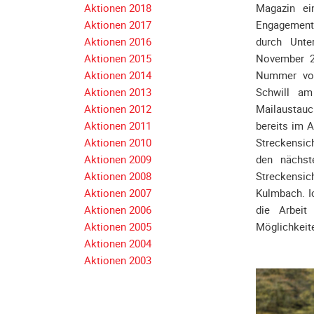
Aktionen 2018
Magazin ei
Navigation
Aktionen 2017
Engagement 
überspringen
Aktionen 2016
durch Unte
Aktionen 2015
November 2
Aktionen 2014
Nummer von
Aktionen 2013
Schwill am
Aktionen 2012
Mailaustauc
Aktionen 2011
bereits im 
Aktionen 2010
Streckensich
Aktionen 2009
den nächst
Aktionen 2008
Streckensic
Aktionen 2007
Kulmbach. Ic
Aktionen 2006
die Arbei
Aktionen 2005
Möglichkeite
Aktionen 2004
Aktionen 2003