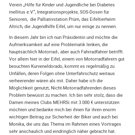
Verein „Hilfe für Kinder und Jugendliche bei Diabetes
Unterfahrschutz
mellitus e.V.“, Integrationsprojekte, SOS-Dosen für
Unterfahrschutz
Senioren, die Palliativstation Prüm, das Eifeltierheim
-
Altrich, die Jugendhilfe Eifel, um nur einige zu nennen.
Erfolge
In diesem Jahr bin ich nun Präsidentin und möchte die
Unterfahrschutz
Aufmerksamkeit auf eine Problematik lenken, die
-
hauptsächlich Motorrad-, aber auch Fahrradfahrer betrifft.
Technik
Vor allem hier in der Eifel, einem von Motorradfahrern gut
Unterfahrschutz
besuchten Kurveneldorado, kommt es regelmäßig zu
-
Unfällen, deren Folgen ohne Unterfahrschutz weitaus
Kompatibilität
verheerender wären als mit. Daher habe ich die
Möglichkeit genutzt, Nicht-Motorradfahrenden dieses
Unterfahrschutz
Problem bewusst zu machen. Ich bin sehr stolz, dass die
-
Damen meines Clubs MEHRSi mit 3.000 € unterstützen
mit
möchten und bedanke mich bei ihnen für ihren enorm
in
wichtigen Beitrag zur Sicherheit der Biker und auch bei
Absenkung
Monika, die uns das Thema im Rahmen eines Vortrages
Streckensicherung
sehr anschaulich und eindringlich näher gebracht hat.