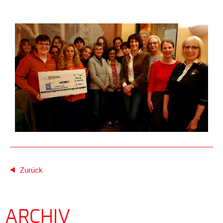
Meldeformular
Flex.
Kurvenleittafel
Galerien
Galerie
2026
Galerie
2025
Galerie
2024
Galerie
2023
Zurück
Galerie
2022
Galerie
ARCHIV
2021