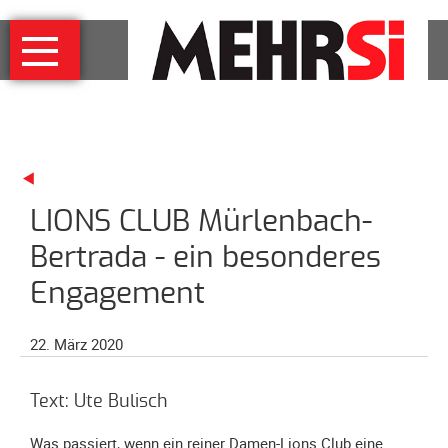
Navigation
MEHRSi
überspringen
Wer
und
warum
MEHRSi-
Interview
LIONS CLUB Mürlenbach-
Ziel
und
Bertrada - ein besonderes
Strategie
Engagement
Schirmherrschaft
Prominente
22. März 2020
für
MEHRSi
Text: Ute Bulisch
Unterstützen
Was passiert, wenn ein reiner Damen-Lions Club eine