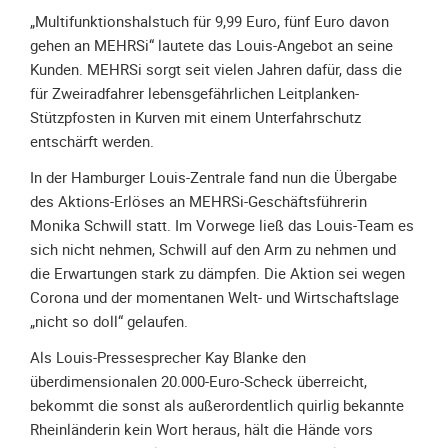
Spendenkonto
„Multifunktionshalstuch für 9,99 Euro, fünf Euro davon
Förderer
gehen an MEHRSi“ lautete das Louis-Angebot an seine
werden
Kunden. MEHRSi sorgt seit vielen Jahren dafür, dass die
Fördererdaten
für Zweiradfahrer lebensgefährlichen Leitplanken-
ändern
Stützpfosten in Kurven mit einem Unterfahrschutz
entschärft werden.
Gewerbliche
Förderer
In der Hamburger Louis-Zentrale fand nun die Übergabe
Flyer
des Aktions-Erlöses an MEHRSi-Geschäftsführerin
+
Monika Schwill statt. Im Vorwege ließ das Louis-Team es
Infokarte
sich nicht nehmen, Schwill auf den Arm zu nehmen und
die Erwartungen stark zu dämpfen. Die Aktion sei wegen
Achte
Corona und der momentanen Welt- und Wirtschaftslage
auf
„nicht so doll“ gelaufen.
Motorradfahrer
Merchandise
Als Louis-Pressesprecher Kay Blanke den
überdimensionalen 20.000-Euro-Scheck überreicht,
Aktionen
bekommt die sonst als außerordentlich quirlig bekannte
Rheinländerin kein Wort heraus, hält die Hände vors
Info/Presse