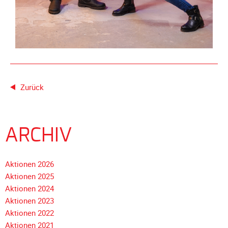
Galerie
2020
Galerie
2019
Galerie
2018
Zurück
Galerie
2017
Galerie
ARCHIV
2016
Galerie
2015
Aktionen 2026
Aktionen 2025
Galerie
Aktionen 2024
2014
Aktionen 2023
Galerie
Aktionen 2022
2013
Aktionen 2021