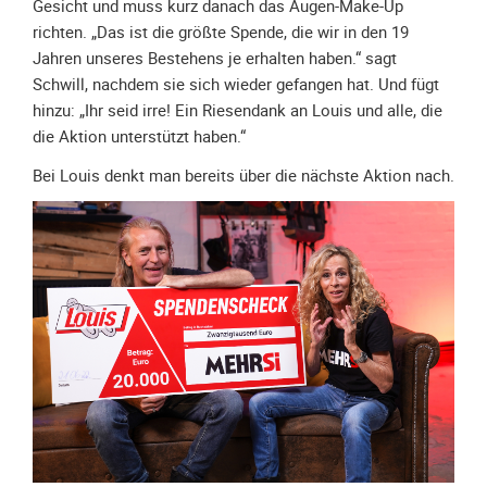
Gesicht und muss kurz danach das Augen-Make-Up
Unterfahrschutz
richten. „Das ist die größte Spende, die wir in den 19
Jahren unseres Bestehens je erhalten haben.“ sagt
Unterfahrschutz
Schwill, nachdem sie sich wieder gefangen hat. Und fügt
-
hinzu: „Ihr seid irre! Ein Riesendank an Louis und alle, die
Erfolge
die Aktion unterstützt haben.“
Unterfahrschutz
-
Bei Louis denkt man bereits über die nächste Aktion nach.
Technik
Unterfahrschutz
-
Kompatibilität
Unterfahrschutz
-
mit
in
Absenkung
Streckensicherung