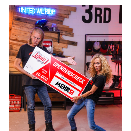
Meldeformular
Flex.
Kurvenleittafel
Galerien
Galerie
2026
Galerie
2025
Galerie
2024
Galerie
2023
Galerie
2022
Galerie
2021