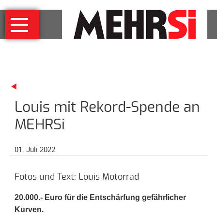
Navigation
MEHRSi
überspringen
Wer
und
warum
MEHRSi-
Interview
Louis mit Rekord-Spende an
Ziel
und
MEHRSi
Strategie
Schirmherrschaft
01. Juli 2022
Prominente
für
Fotos und Text: Louis Motorrad
MEHRSi
20.000.- Euro für die Entschärfung gefährlicher
Unterstützen
Kurven.