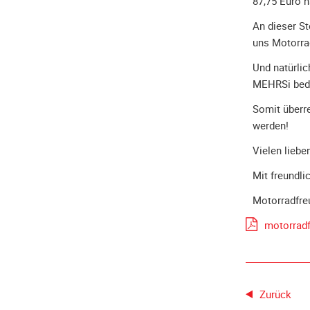
87,75 Euro 
An dieser St
uns Motorra
Und natürlic
MEHRSi bedan
Somit überre
werden!
Vielen liebe
Mit freundli
Motorradfre
motorrad
Zurück