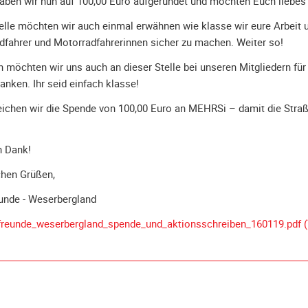
haben wir nun auf 100,00 Euro aufgerundet und möchten Euch liebe
elle möchten wir auch einmal erwähnen wie klasse wir eure Arbeit 
dfahrer und Motorradfahrerinnen sicher zu machen. Weiter so!
h möchten wir uns auch an dieser Stelle bei unseren Mitgliedern für
ken. Ihr seid einfach klasse!
ichen wir die Spende von 100,00 Euro an MEHRSi – damit die Straß
n Dank!
chen Grüßen,
unde - Weserbergland
freunde_weserbergland_spende_und_aktionsschreiben_160119.pdf
(