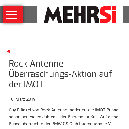
Navigation
MEHRSi
überspringen
Wer
und
warum
MEHRSi-
Interview
Rock Antenne -
Ziel
und
Überraschungs-Aktion auf
Strategie
der IMOT
Schirmherrschaft
Prominente
10. März 2019
für
MEHRSi
Guy Fränkel von Rock Antenne moderiert die IMOT Bühne
schon seit vielen Jahren – der Bursche ist Kult. Auf dieser
Unterstützen
Bühne überreichte der BMW GS Club International e.V.