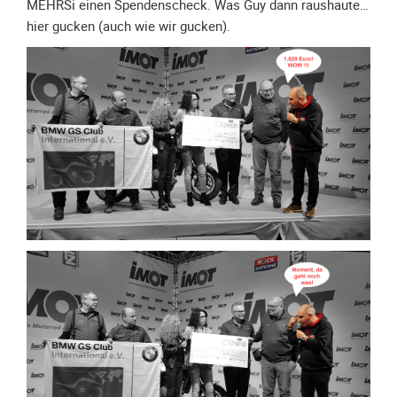
Spendenkonto
MEHRSi einen Spendenscheck. Was Guy dann raushaute…
hier gucken (auch wie wir gucken).
Förderer
werden
Fördererdaten
ändern
Gewerbliche
Förderer
Flyer
+
Infokarte
Achte
auf
Motorradfahrer
Merchandise
Aktionen
Info/Presse