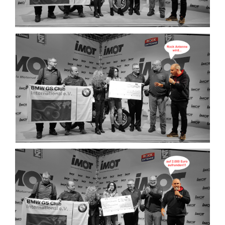
Unterfahrschutz
Unterfahrschutz
-
Erfolge
Unterfahrschutz
-
Technik
Unterfahrschutz
-
Kompatibilität
Unterfahrschutz
-
mit
in
Absenkung
Streckensicherung