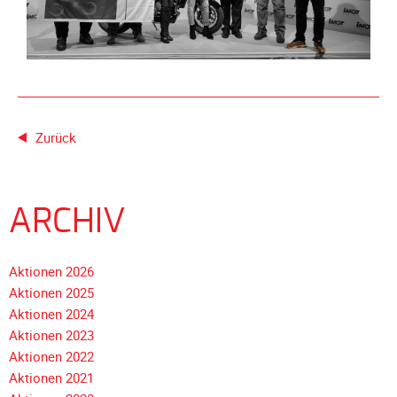
Meldeformular
Flex.
Kurvenleittafel
Galerien
Galerie
Zurück
2026
Galerie
2025
ARCHIV
Galerie
2024
Aktionen 2026
Galerie
Aktionen 2025
2023
Aktionen 2024
Galerie
Aktionen 2023
2022
Aktionen 2022
Galerie
Aktionen 2021
2021