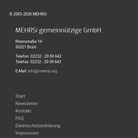
Galerie
2012
© 2003-2026 MEHRSi
Galerie
2011
MEHRSi gemeinnützige GmbH
Galerie
Rheinstraße 14
2010
50321 Brühl
Galerie
Telefon: 02232 - 20 59 642
Telefax: 02232 - 20 59 643
2009
E-Mail:
info@mehrsi.org
Galerie
2008
Galerie
Navigation
Start
2007
überspringen
Newsletter
Galerie
Kontakt
2006
FAQ
Galerie
Datenschutzerklärung
2005
Impressum