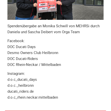
Meldeformular
Flex.
Kurvenleittafel
Spendenübergabe an Monika Schwill von MEHRSi durch
Galerien
Daniela und Sascha Deibert vom Orga Team
Galerie
Facebook:
2026
DOC Ducati Days
Galerie
Desmo Owners Club Heilbronn
2025
DOC Ducati-Riders
Galerie
DOC Rhein-Neckar / Mittelbaden
2024
Instagram:
Galerie
d.o.c_ducati_days
2023
d.o.c._heilbronn
Galerie
ducati_riders.de
2022
d.o.c_rhein.neckar.mittelbaden
Galerie
2021