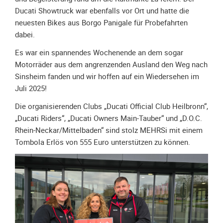
Ducati Showtruck war ebenfalls vor Ort und hatte die
Unterfahrschutz
neuesten Bikes aus Borgo Panigale für Probefahrten
Unterfahrschutz
dabei.
-
Erfolge
Es war ein spannendes Wochenende an dem sogar
Motorräder aus dem angrenzenden Ausland den Weg nach
Unterfahrschutz
Sinsheim fanden und wir hoffen auf ein Wiedersehen im
-
Juli 2025!
Technik
Die organisierenden Clubs „Ducati Official Club Heilbronn“,
Unterfahrschutz
„Ducati Riders“, „Ducati Owners Main-Tauber“ und „D.O.C.
-
Rhein-Neckar/Mittelbaden“ sind stolz MEHRSi mit einem
Kompatibilität
Tombola Erlös von 555 Euro unterstützen zu können.
Unterfahrschutz
-
mit
in
Absenkung
Streckensicherung