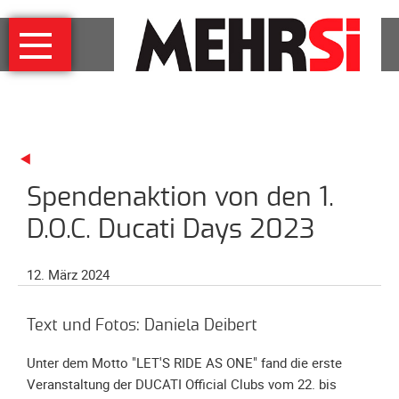
Navigation
MEHRSi
überspringen
Wer
und
warum
MEHRSi-
Interview
Spendenaktion von den 1.
Ziel
und
D.O.C. Ducati Days 2023
Strategie
Schirmherrschaft
12. März 2024
Prominente
für
Text und Fotos: Daniela Deibert
MEHRSi
Unter dem Motto "LET'S RIDE AS ONE" fand die erste
Unterstützen
Veranstaltung der DUCATI Official Clubs vom 22. bis