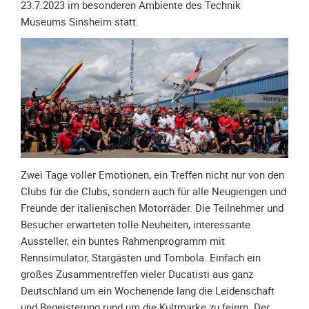
Spendenkonto
23.7.2023 im besonderen Ambiente des Technik
Museums Sinsheim statt.
Förderer
werden
Fördererdaten
ändern
Gewerbliche
Förderer
Flyer
+
Infokarte
Zwei Tage voller Emotionen, ein Treffen nicht nur von den
Achte
Clubs für die Clubs, sondern auch für alle Neugierigen und
auf
Freunde der italienischen Motorräder. Die Teilnehmer und
Motorradfahrer
Besucher erwarteten tolle Neuheiten, interessante
Aussteller, ein buntes Rahmenprogramm mit
Merchandise
Rennsimulator, Stargästen und Tombola. Einfach ein
Aktionen
großes Zusammentreffen vieler Ducatisti aus ganz
Deutschland um ein Wochenende lang die Leidenschaft
Info/Presse
und Begeisterung rund um die Kultmarke zu feiern. Der