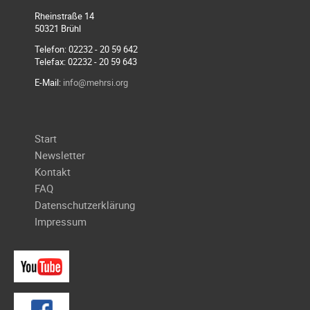
Galerie
Rheinstraße 14
2004
50321 Brühl
Videos
Telefon: 02232 - 20 59 642
Telefax: 02232 - 20 59 643
Auszeichnung
E-Mail:
info@mehrsi.org
Navigation
Start
überspringen
Newsletter
Kontakt
FAQ
Datenschutzerklärung
Impressum