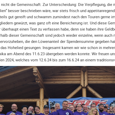
 nicht die Gemeinschaft. Zur Unterscheidung: Die Verpflegung, die m
lien“ besser beschrieben wäre, war stets frisch und appetitanregen
teils gut gereift und schwamm zumindest nach den Touren gerne im 
gliedern gewürzt, was ganz oft eine Bereicherung ist. Und diese Gem
r überhaupt einen Text zu verfassen habe, denn sie haben ihre Geldb
rhalb dieser Gemeinschaft sind jedoch wieder einzelne, wenn auch
ervorzuheben, die den Löwenanteil der Spendensumme gegeben haben
 das Hohelied gesungen. Insgesamt kamen wir wie schon in mehrere
ika am Abend des 11.6.23 übergeben werden konnte. Wir freuen uns
fen 2024, welches vom 12.6.24 bis zum 16.6.24 an einem traditionsre