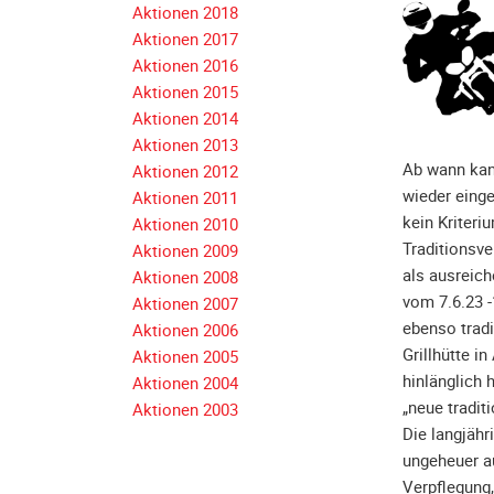
Aktionen 2018
Navigation
Aktionen 2017
überspringen
Aktionen 2016
Aktionen 2015
Aktionen 2014
Aktionen 2013
Ab wann kann
Aktionen 2012
wieder einge
Aktionen 2011
kein Kriter
Aktionen 2010
Traditionsve
Aktionen 2009
als ausreich
Aktionen 2008
vom 7.6.23 -
Aktionen 2007
ebenso tradi
Aktionen 2006
Grillhütte i
Aktionen 2005
hinlänglich 
Aktionen 2004
„neue traditi
Aktionen 2003
Die langjähr
ungeheuer au
Verpflegung,