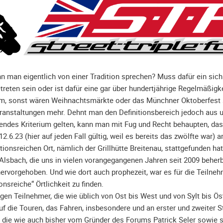
 man eigentlich von einer Tradition sprechen? Muss dafür ein sich
treten sein oder ist dafür eine gar über hundertjährige Regelmäßigke
ium, sonst wären Weihnachtsmärkte oder das Münchner Oktoberfest 
ranstaltungen mehr. Dehnt man den Definitionsbereich jedoch aus u
endes Kriterium gelten, kann man mit Fug und Recht behaupten, dass 
12.6.23 (hier auf jeden Fall gültig, weil es bereits das zwölfte war)
tionsreichen Ort, nämlich der Grillhütte Breitenau, stattgefunden ha
n Alsbach, die uns in vielen vorangegangenen Jahren seit 2009 beherb
hervorgehoben. Und wie dort auch prophezeit, war es für die Teilne
onsreiche“ Örtlichkeit zu finden.
igen Teilnehmer, die wie üblich von Ost bis West und von Sylt bis Ös
f die Touren, das Fahren, insbesondere und an erster und zweiter S
 die wie auch bisher vom Gründer des Forums Patrick Seler sowie s