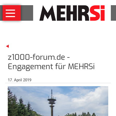
Navigation
MEHRSi
überspringen
Wer
und
warum
MEHRSi-
Interview
z1000-forum.de -
Ziel
und
Engagement für MEHRSi
Strategie
Schirmherrschaft
17. April 2019
Prominente
für
MEHRSi
Unterstützen