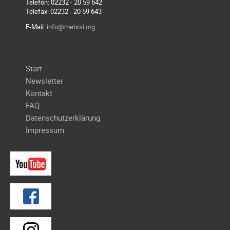
Telefon: 02232 - 20 59 642
Galerie
Telefax: 02232 - 20 59 643
2020
E-Mail:
info@mehrsi.org
Galerie
2019
Navigation
Galerie
Start
überspringen
2018
Newsletter
Kontakt
Galerie
FAQ
2017
Datenschutzerklärung
Galerie
Impressum
2016
Galerie
2015
Galerie
2014
Galerie
2013