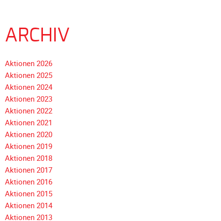
Unterfahrschutz
Unterfahrschutz
ARCHIV
-
Erfolge
Aktionen 2026
Unterfahrschutz
Aktionen 2025
-
Aktionen 2024
Technik
Aktionen 2023
Unterfahrschutz
Aktionen 2022
-
Aktionen 2021
Kompatibilität
Aktionen 2020
Unterfahrschutz
Aktionen 2019
-
Aktionen 2018
mit
Navigation
Aktionen 2017
in
überspringen
Aktionen 2016
Absenkung
Aktionen 2015
Aktionen 2014
Streckensicherung
Aktionen 2013