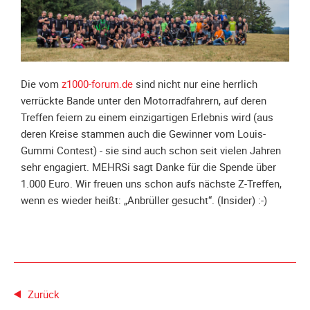
Spendenkonto
Förderer
werden
Fördererdaten
ändern
Die vom
z1000-forum.de
sind nicht nur eine herrlich
Gewerbliche
verrückte Bande unter den Motorradfahrern, auf deren
Förderer
Treffen feiern zu einem einzigartigen Erlebnis wird (aus
deren Kreise stammen auch die Gewinner vom Louis-
Flyer
Gummi Contest) - sie sind auch schon seit vielen Jahren
+
sehr engagiert. MEHRSi sagt Danke für die Spende über
Infokarte
1.000 Euro. Wir freuen uns schon aufs nächste Z-Treffen,
Achte
wenn es wieder heißt: „Anbrüller gesucht“. (Insider) :-)
auf
Motorradfahrer
Merchandise
Aktionen
Zurück
Info/Presse