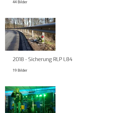
44 Bilder
Galerie
2020
Galerie
2019
Galerie
2018
Galerie
2017
2018 - Sicherung RLP L84
Galerie
2016
19 Bilder
Galerie
2015
Galerie
2014
Galerie
2013