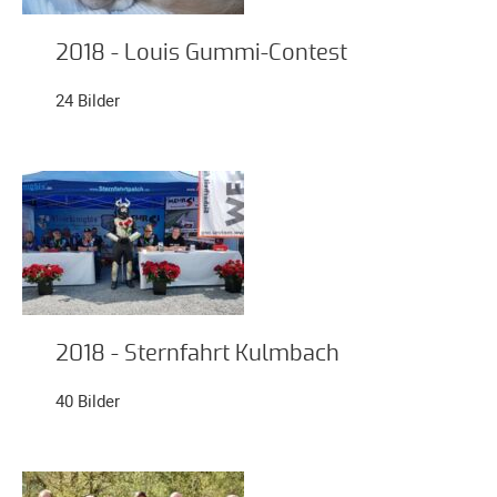
Unterfahrschutz
2018 - Louis Gummi-Contest
Unterfahrschutz
-
24 Bilder
Erfolge
Unterfahrschutz
-
Technik
Unterfahrschutz
-
Kompatibilität
Unterfahrschutz
-
2018 - Sternfahrt Kulmbach
mit
40 Bilder
in
Absenkung
Streckensicherung