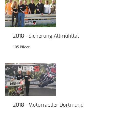
Meldeformular
Flex.
Kurvenleittafel
Galerien
Galerie
2018 - Sicherung Altmühltal
2026
105 Bilder
Galerie
2025
Galerie
2024
Galerie
2023
Galerie
2022
2018 - Motorraeder Dortmund
Galerie
2021