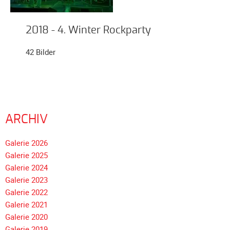
Galerie
2012
2018 - 4. Winter Rockparty
Galerie
2011
42 Bilder
Galerie
2010
Galerie
2009
ARCHIV
Galerie
2008
Navigation
Galerie 2026
Galerie
überspringen
Galerie 2025
2007
Galerie 2024
Galerie
Galerie 2023
2006
Galerie 2022
Galerie 2021
Galerie
Galerie 2020
2005
Galerie 2019