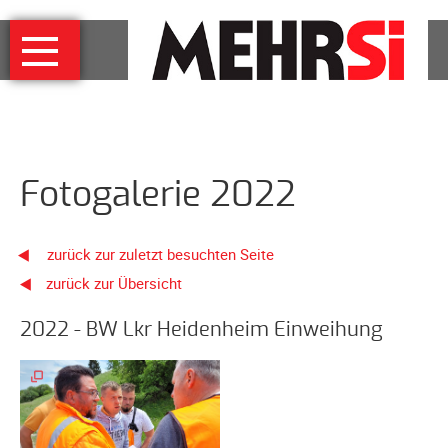
Navigation
MEHRSi
überspringen
Wer
und
warum
MEHRSi-
Fotogalerie 2022
Interview
Ziel
und
zurück zur zuletzt besuchten Seite
Strategie
zurück zur Übersicht
Schirmherrschaft
Prominente
2022 - BW Lkr Heidenheim Einweihung
für
MEHRSi
Unterstützen