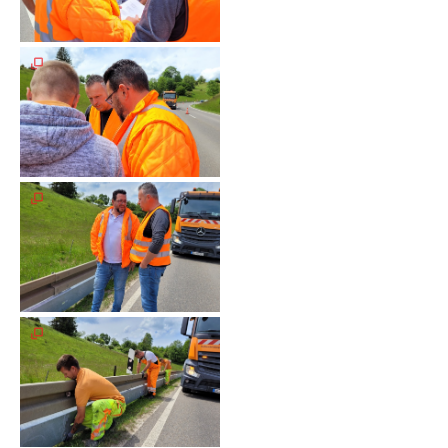
Spendenkonto
Förderer
werden
Fördererdaten
ändern
Gewerbliche
Förderer
Flyer
+
Infokarte
Achte
auf
Motorradfahrer
Merchandise
Aktionen
Info/Presse