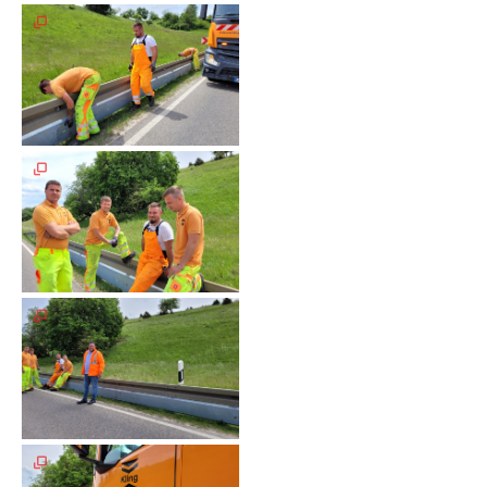
Unterfahrschutz
Unterfahrschutz
-
Erfolge
Unterfahrschutz
-
Technik
Unterfahrschutz
-
Kompatibilität
Unterfahrschutz
-
mit
in
Absenkung
Streckensicherung