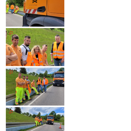
Meldeformular
Flex.
Kurvenleittafel
Galerien
Galerie
2026
Galerie
2025
Galerie
2024
Galerie
2023
Galerie
2022
Galerie
2021