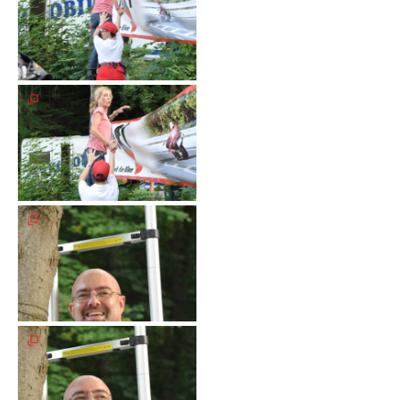
Spendenkonto
Förderer
werden
Fördererdaten
ändern
Gewerbliche
Förderer
Flyer
+
Infokarte
Achte
auf
Motorradfahrer
Merchandise
Aktionen
Info/Presse