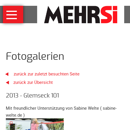
Navigation
MEHRSi
überspringen
Wer
und
warum
MEHRSi-
Fotogalerien
Interview
Ziel
und
zurück zur zuletzt besuchten Seite
Strategie
zurück zur Übersicht
Schirmherrschaft
Prominente
2013 - Glemseck 101
für
Mit freundlicher Unterstützung von Sabine Welte ( sabine-
MEHRSi
welte.de )
Unterstützen