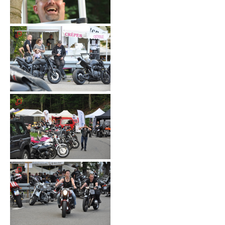
Unterfahrschutz
Unterfahrschutz
-
Erfolge
Unterfahrschutz
-
Technik
Unterfahrschutz
-
Kompatibilität
Unterfahrschutz
-
mit
in
Absenkung
Streckensicherung