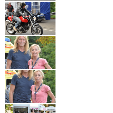
Meldeformular
Flex.
Kurvenleittafel
Galerien
Galerie
2026
Galerie
2025
Galerie
2024
Galerie
2023
Galerie
2022
Galerie
2021