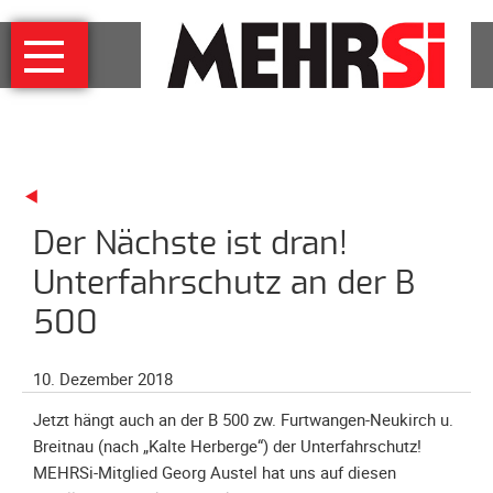
Navigation
MEHRSi
überspringen
Wer
und
warum
MEHRSi-
Interview
Der Nächste ist dran!
Ziel
und
Unterfahrschutz an der B
Strategie
500
Schirmherrschaft
Prominente
10. Dezember 2018
für
MEHRSi
Jetzt hängt auch an der B 500 zw. Furtwangen-Neukirch u.
Breitnau (nach „Kalte Herberge“) der Unterfahrschutz!
Unterstützen
MEHRSi-Mitglied Georg Austel hat uns auf diesen