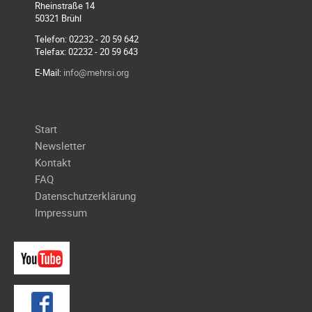
Rheinstraße 14
Galerie
50321 Brühl
2020
Telefon: 02232 - 20 59 642
Telefax: 02232 - 20 59 643
Galerie
2019
E-Mail:
info@mehrsi.org
Galerie
2018
Navigation
Start
Galerie
überspringen
Newsletter
2017
Kontakt
Galerie
FAQ
2016
Datenschutzerklärung
Galerie
Impressum
2015
Galerie
2014
Galerie
2013