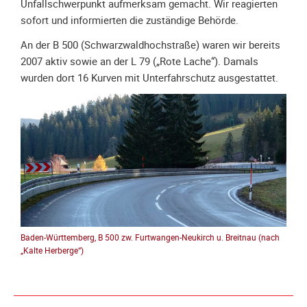
Spendenkonto
Unfallschwerpunkt aufmerksam gemacht. Wir reagierten
sofort und informierten die zuständige Behörde.
Förderer
werden
An der B 500 (Schwarzwaldhochstraße) waren wir bereits
Fördererdaten
2007 aktiv sowie an der L 79 („Rote Lache“). Damals
ändern
wurden dort 16 Kurven mit Unterfahrschutz ausgestattet.
Gewerbliche
Förderer
Flyer
+
Infokarte
Achte
auf
Motorradfahrer
Baden-Württemberg, B 500 zw. Furtwangen-Neukirch u. Breitnau (nach
Merchandise
„Kalte Herberge“)
Aktionen
Info/Presse