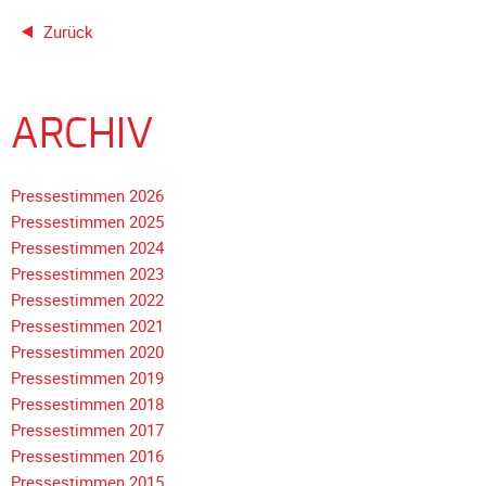
Unterfahrschutz
Zurück
Unterfahrschutz
-
Erfolge
ARCHIV
Unterfahrschutz
-
Pressestimmen 2026
Technik
Pressestimmen 2025
Unterfahrschutz
Pressestimmen 2024
-
Pressestimmen 2023
Kompatibilität
Pressestimmen 2022
Unterfahrschutz
Pressestimmen 2021
-
Pressestimmen 2020
mit
Pressestimmen 2019
in
Pressestimmen 2018
Absenkung
Navigation
Pressestimmen 2017
überspringen
Pressestimmen 2016
Streckensicherung
Pressestimmen 2015