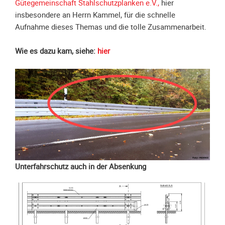
Spendenkonto
Gütegemeinschaft Stahlschutzplanken e.V.,
hier
insbesondere an Herrn Kammel, für die schnelle
Förderer
Aufnahme dieses Themas und die tolle Zusammenarbeit.
werden
Fördererdaten
Wie es dazu kam, siehe:
hier
ändern
Gewerbliche
Förderer
Flyer
+
Infokarte
Achte
auf
Motorradfahrer
Unterfahrschutz auch in der Absenkung
Merchandise
Aktionen
Info/Presse