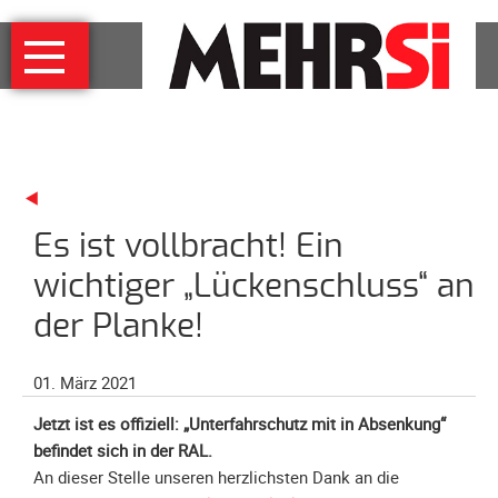
Navigation
MEHRSi
überspringen
Wer
und
warum
MEHRSi-
Interview
Es ist vollbracht! Ein
Ziel
und
wichtiger „Lückenschluss“ an
Strategie
der Planke!
Schirmherrschaft
Prominente
01. März 2021
für
MEHRSi
Jetzt ist es offiziell: „Unterfahrschutz mit in Absenkung“
befindet sich in der RAL.
Unterstützen
An dieser Stelle unseren herzlichsten Dank an die