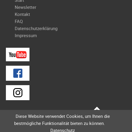
Galerie
überspringen
Newsletter
2012
Kontakt
Galerie
FAQ
2011
Datenschutzerklärung
Impressum
Galerie
2010
Galerie
2009
Galerie
2008
Galerie
2007
Galerie
2006
Diese Website verwendet Cookies, um Ihnen die
Galerie
bestmögliche Funktionalität bieten zu können.
2005
Datenschutz