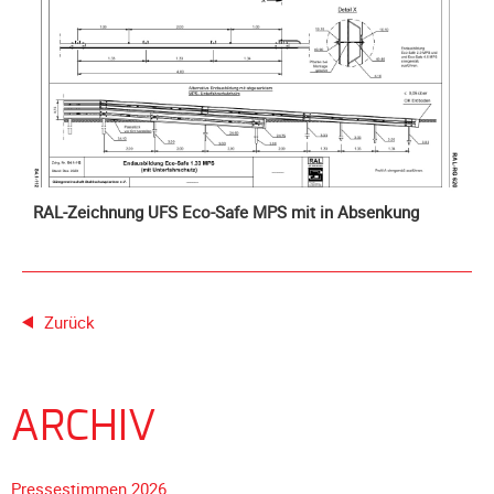
Unterfahrschutz
Unterfahrschutz
-
Erfolge
Unterfahrschutz
-
Technik
RAL-Zeichnung UFS Eco-Safe MPS mit in Absenkung
Unterfahrschutz
-
Kompatibilität
Zurück
Unterfahrschutz
-
mit
in
ARCHIV
Absenkung
Streckensicherung
Pressestimmen 2026