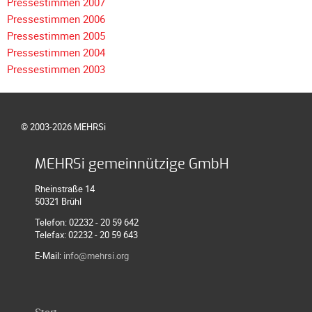
Pressestimmen 2007
Galerie
Pressestimmen 2006
2020
Pressestimmen 2005
Pressestimmen 2004
Galerie
Pressestimmen 2003
2019
Galerie
2018
© 2003-2026 MEHRSi
Galerie
2017
MEHRSi gemeinnützige GmbH
Galerie
2016
Rheinstraße 14
50321 Brühl
Galerie
Telefon: 02232 - 20 59 642
2015
Telefax: 02232 - 20 59 643
Galerie
E-Mail:
info@mehrsi.org
2014
Galerie
2013
Navigation
Start