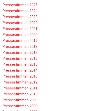
Meldeformular
Pressestimmen 2025
Flex.
Pressestimmen 2024
Pressestimmen 2023
Kurvenleittafel
Pressestimmen 2022
Galerien
Pressestimmen 2021
Pressestimmen 2020
Galerie
Pressestimmen 2019
2026
Pressestimmen 2018
Galerie
Navigation
Pressestimmen 2017
2025
überspringen
Pressestimmen 2016
Galerie
Pressestimmen 2015
2024
Pressestimmen 2014
Galerie
Pressestimmen 2013
2023
Pressestimmen 2012
Pressestimmen 2011
Galerie
Pressestimmen 2010
2022
Pressestimmen 2009
Galerie
Pressestimmen 2008
2021