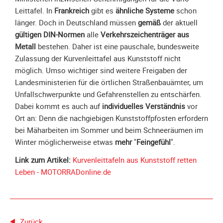
Leittafel. In
Frankreich
gibt es
ähnliche Systeme
schon
Galerie
länger. Doch in Deutschland müssen
gemäß
der aktuell
2020
gültigen DIN-Normen
alle
Verkehrszeichenträger aus
Galerie
Metall
bestehen. Daher ist eine pauschale, bundesweite
2019
Zulassung der Kurvenleittafel aus Kunststoff nicht
Galerie
möglich. Umso wichtiger sind weitere Freigaben der
2018
Landesministerien für die örtlichen Straßenbauämter, um
Galerie
Unfallschwerpunkte und Gefahrenstellen zu entschärfen.
2017
Dabei kommt es auch auf
individuelles Verständnis
vor
Ort an: Denn die nachgiebigen Kunststoffpfosten erfordern
Galerie
bei Mäharbeiten im Sommer und beim Schneeräumen im
2016
Winter möglicherweise etwas
mehr
"
Feingefühl
".
Galerie
Link zum Artikel:
Kurvenleittafeln aus Kunststoff retten
2015
Leben - MOTORRADonline.de
Galerie
2014
Galerie
2013
Zurück