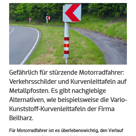
Spendenkonto
Förderer
werden
Fördererdaten
ändern
Gewerbliche
Förderer
Flyer
+
Gefährlich für stürzende Motorradfahrer:
Infokarte
Verkehrsschilder und Kurvenleittafeln auf
Achte
auf
Metallpfosten. Es gibt nachgiebige
Motorradfahrer
Alternativen, wie beispielsweise die Vario-
Merchandise
Kunststoff-Kurvenleittafeln der Firma
Beilharz.
Aktionen
Für Motorradfahrer ist es überlebenswichtig, den Verlauf
Info/Presse