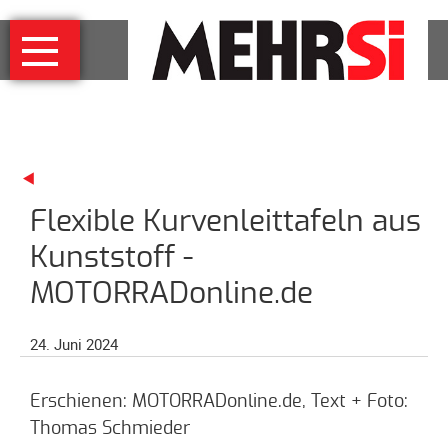
Navigation
MEHRSi
überspringen
Wer
und
warum
MEHRSi-
Interview
Flexible Kurvenleittafeln aus
Ziel
und
Kunststoff -
Strategie
MOTORRADonline.de
Schirmherrschaft
Prominente
24. Juni 2024
für
MEHRSi
Erschienen: MOTORRADonline.de, Text + Foto:
Unterstützen
Thomas Schmieder