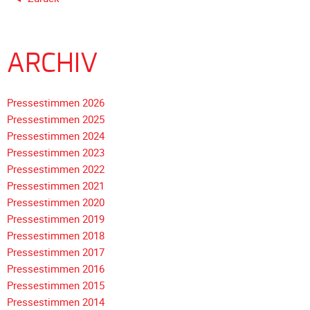
Galerie
2012
Galerie
ARCHIV
2011
Galerie
Pressestimmen 2026
2010
Pressestimmen 2025
Galerie
Pressestimmen 2024
2009
Pressestimmen 2023
Galerie
Pressestimmen 2022
2008
Pressestimmen 2021
Galerie
Pressestimmen 2020
2007
Pressestimmen 2019
Pressestimmen 2018
Galerie
Navigation
Pressestimmen 2017
2006
überspringen
Pressestimmen 2016
Galerie
Pressestimmen 2015
2005
Pressestimmen 2014