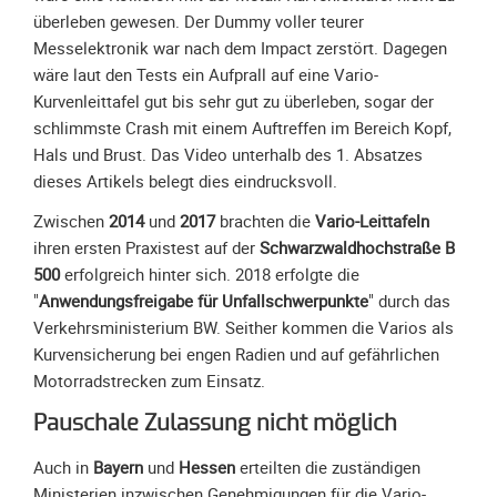
Meldeformular
überleben gewesen. Der Dummy voller teurer
Flex.
Messelektronik war nach dem Impact zerstört. Dagegen
wäre laut den Tests ein Aufprall auf eine Vario-
Kurvenleittafel
Kurvenleittafel gut bis sehr gut zu überleben, sogar der
Galerien
schlimmste Crash mit einem Auftreffen im Bereich Kopf,
Hals und Brust. Das Video unterhalb des 1. Absatzes
Galerie
dieses Artikels belegt dies eindrucksvoll.
2026
Galerie
Zwischen
2014
und
2017
brachten die
Vario-Leittafeln
2025
ihren ersten Praxistest auf der
Schwarzwaldhochstraße B
500
erfolgreich hinter sich. 2018 erfolgte die
Galerie
"
Anwendungsfreigabe für Unfallschwerpunkte
" durch das
2024
Verkehrsministerium BW. Seither kommen die Varios als
Galerie
Kurvensicherung bei engen Radien und auf gefährlichen
2023
Motorradstrecken zum Einsatz.
Galerie
Pauschale Zulassung nicht möglich
2022
Galerie
Auch in
Bayern
und
Hessen
erteilten die zuständigen
2021
Ministerien inzwischen Genehmigungen für die Vario-