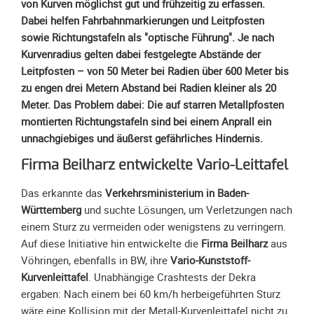
von Kurven möglichst gut und frühzeitig zu erfassen.
Unterfahrschutz
Dabei helfen Fahrbahnmarkierungen und Leitpfosten
sowie Richtungstafeln als "optische Führung". Je nach
Unterfahrschutz
Kurvenradius gelten dabei festgelegte Abstände der
-
Leitpfosten – von 50 Meter bei Radien über 600 Meter bis
Erfolge
zu engen drei Metern Abstand bei Radien kleiner als 20
Unterfahrschutz
Meter. Das Problem dabei: Die auf starren Metallpfosten
-
montierten Richtungstafeln sind bei einem Anprall ein
Technik
unnachgiebiges und äußerst gefährliches Hindernis.
Unterfahrschutz
Firma Beilharz entwickelte Vario-Leittafel
-
Kompatibilität
Das erkannte das
Verkehrsministerium in Baden-
Unterfahrschutz
Württemberg
und suchte Lösungen, um Verletzungen nach
-
einem Sturz zu vermeiden oder wenigstens zu verringern.
mit
Auf diese Initiative hin entwickelte die
Firma Beilharz
aus
in
Vöhringen, ebenfalls in BW, ihre
Vario-Kunststoff-
Absenkung
Kurvenleittafel
. Unabhängige Crashtests der Dekra
ergaben: Nach einem bei 60 km/h herbeigeführten Sturz
Streckensicherung
wäre eine Kollision mit der Metall-Kurvenleittafel nicht zu