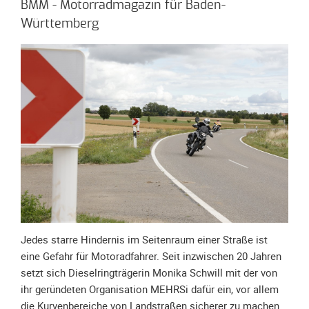
Spendenkonto
BMM - Motorradmagazin für Baden-
Förderer
Württemberg
werden
Fördererdaten
ändern
Gewerbliche
Förderer
Flyer
+
Infokarte
Achte
auf
Motorradfahrer
Jedes starre Hindernis im Seitenraum einer Straße ist
Merchandise
eine Gefahr für Motoradfahrer. Seit inzwischen 20 Jahren
Aktionen
setzt sich Dieselringträgerin Monika Schwill mit der von
ihr geründeten Organisation MEHRSi dafür ein, vor allem
Info/Presse
die Kurvenbereiche von Landstraßen sicherer zu machen.