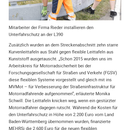
Meldeformular
Flex.
Kurvenleittafel
Mitarbeiter der Firma Rieder installieren den
Galerien
Unterfahrschutz an der L390
Galerie
Zusätzlich wurden an dem Streckenabschnitt zehn starre
2026
Kurvenleittafeln aus Stahl gegen flexible Leittafeln aus
Galerie
Kunststoff ausgetauscht. „Schon 2015 wurden uns im
2025
Arbeitskreis für Motorradsicherheit bei der
Forschungsgesellschaft für Straßen und Verkehr (FGSV)
Galerie
diese flexiblen Systeme vorgestellt und gleich mit ins
2024
MVMot – für Verbesserung der Straßeninfrastruktur für
Galerie
Motorradfahrende aufgenommen“, erläuterte Monika
2023
Schwill. Die Leittafeln knicken weg, wenn ein gestürzter
Galerie
Motorradfahrer dagegen rutscht. Während die Kosten für
2022
den Unterfahrschutz in Höhe von 2.200 Euro vom Land
Galerie
Baden-Württemberg übernommen wurden, finanzierte
2021
MEHRSi die 2.600 Euro für die neuen flexiblen