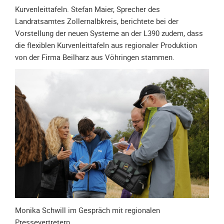
Kurvenleittafeln. Stefan Maier, Sprecher des
Galerie
Landratsamtes Zollernalbkreis, berichtete bei der
2020
Vorstellung der neuen Systeme an der L390 zudem, dass
Galerie
die flexiblen Kurvenleittafeln aus regionaler Produktion
2019
von der Firma Beilharz aus Vöhringen stammen.
Galerie
2018
Galerie
2017
Galerie
2016
Galerie
2015
Galerie
2014
Galerie
Monika Schwill im Gespräch mit regionalen
2013
Pressevertretern