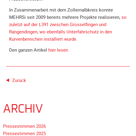
Galerie
In Zusammenarbeit mit dem Zollernalbkreis konnte
2012
MEHRSi seit 2009 bereits mehrere Projekte realisieren,
so
Galerie
zuletzt auf der L391 zwischen Grosselfingen und
2011
Rangendingen, wo ebenfalls Unterfahrschutz in den
Galerie
Kurvenbereichen installiert wurde.
2010
Den ganzen Artikel
hier lesen
Galerie
2009
Galerie
2008
Zurück
Galerie
2007
Galerie
ARCHIV
2006
Galerie
Pressestimmen 2026
2005
Pressestimmen 2025