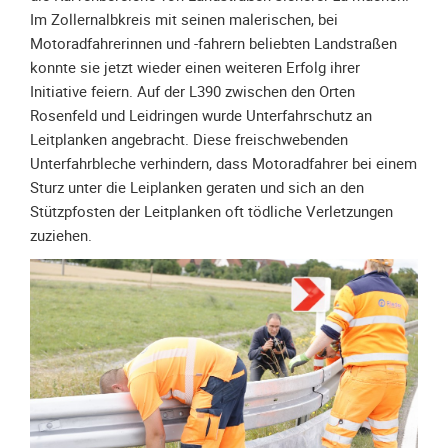
Im Zollernalbkreis mit seinen malerischen, bei
Unterfahrschutz
Motoradfahrerinnen und -fahrern beliebten Landstraßen
Unterfahrschutz
konnte sie jetzt wieder einen weiteren Erfolg ihrer
-
Initiative feiern. Auf der L390 zwischen den Orten
Erfolge
Rosenfeld und Leidringen wurde Unterfahrschutz an
Unterfahrschutz
Leitplanken angebracht. Diese freischwebenden
-
Unterfahrbleche verhindern, dass Motoradfahrer bei einem
Technik
Sturz unter die Leiplanken geraten und sich an den
Stützpfosten der Leitplanken oft tödliche Verletzungen
Unterfahrschutz
zuziehen.
-
Kompatibilität
Unterfahrschutz
-
mit
in
Absenkung
Streckensicherung