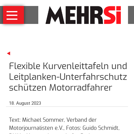
Navigation
MEHRSi
überspringen
Wer
und
warum
MEHRSi-
Interview
Flexible Kurvenleittafeln und
Ziel
und
Leitplanken-Unterfahrschutz
Strategie
schützen Motorradfahrer
Schirmherrschaft
Prominente
18. August 2023
für
MEHRSi
Text: Michael Sommer, Verband der
Unterstützen
Motorjournalisten e.V., Fotos: Guido Schmidt,