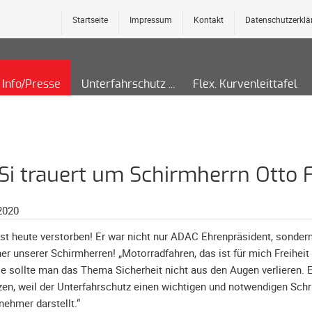
Startseite
Impressum
Kontakt
Datenschutzerklä
Info/Presse
Unterfahrschutz
Flex. Kurvenleittafel
i trauert um Schirmherrn Otto 
2020
st heute verstorben! Er war nicht nur ADAC Ehrenpräsident, sonder
ner unserer Schirmherren! „Motorradfahren, das ist für mich Freiheit
ie sollte man das Thema Sicherheit nicht aus den Augen verlieren. 
zen, weil der Unterfahrschutz einen wichtigen und notwendigen Schri
nehmer darstellt.“