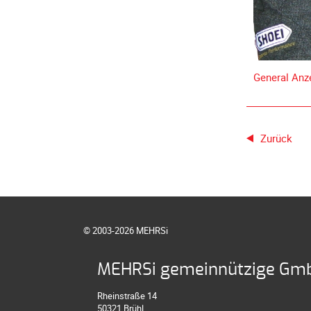
General Anze
Zurück
© 2003-2026 MEHRSi
MEHRSi gemeinnützige Gm
Rheinstraße 14
50321 Brühl