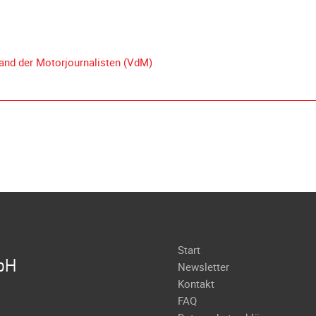
and der Motorjournalisten (VdM)
Navigation
Start
bH
überspringen
Newsletter
Kontakt
FAQ