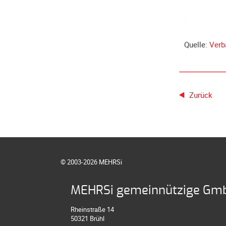
Quelle:
Verb
Zurück
© 2003-2026 MEHRSi
MEHRSi gemeinnützige Gm
Rheinstraße 14
50321 Brühl