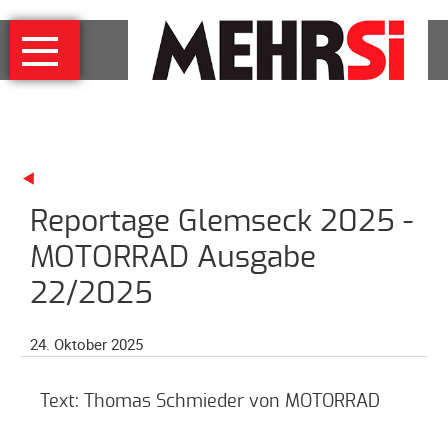
Navigation
MEHRSi
überspringen
Wer
und
warum
MEHRSi-
Interview
Reportage Glemseck 2025 -
Ziel
und
MOTORRAD Ausgabe
Strategie
22/2025
Schirmherrschaft
Prominente
24. Oktober 2025
für
MEHRSi
Text: Thomas Schmieder von MOTORRAD
Unterstützen