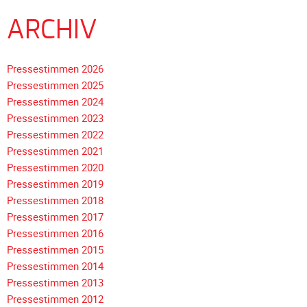
Unterfahrschutz
ARCHIV
Unterfahrschutz
-
Pressestimmen 2026
Erfolge
Pressestimmen 2025
Unterfahrschutz
Pressestimmen 2024
-
Pressestimmen 2023
Technik
Pressestimmen 2022
Unterfahrschutz
Pressestimmen 2021
-
Pressestimmen 2020
Kompatibilität
Pressestimmen 2019
Pressestimmen 2018
Unterfahrschutz
Navigation
Pressestimmen 2017
-
überspringen
Pressestimmen 2016
mit
Pressestimmen 2015
in
Pressestimmen 2014
Absenkung
Pressestimmen 2013
Streckensicherung
Pressestimmen 2012