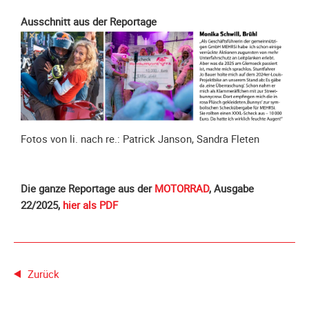
Spendenkonto
Ausschnitt aus der Reportage
Förderer
werden
Fördererdaten
ändern
Gewerbliche
Förderer
Flyer
Fotos von li. nach re.: Patrick Janson, Sandra Fleten
+
Infokarte
Die ganze Reportage aus der
MOTORRAD
, Ausgabe
Achte
22/2025,
hier als PDF
auf
Motorradfahrer
Merchandise
Aktionen
Zurück
Info/Presse