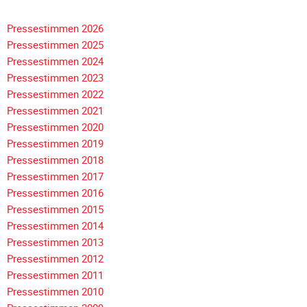
Unterfahrschutz
Pressestimmen 2026
Unterfahrschutz
Pressestimmen 2025
-
Pressestimmen 2024
Erfolge
Pressestimmen 2023
Unterfahrschutz
Pressestimmen 2022
-
Pressestimmen 2021
Technik
Pressestimmen 2020
Pressestimmen 2019
Unterfahrschutz
Pressestimmen 2018
-
Navigation
Pressestimmen 2017
Kompatibilität
überspringen
Pressestimmen 2016
Unterfahrschutz
Pressestimmen 2015
-
Pressestimmen 2014
mit
Pressestimmen 2013
in
Pressestimmen 2012
Absenkung
Pressestimmen 2011
Streckensicherung
Pressestimmen 2010