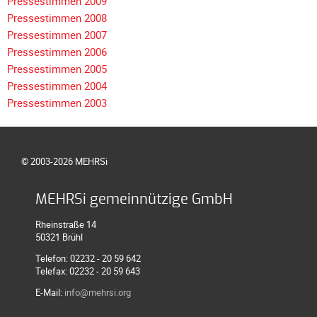
Pressestimmen 2009
Meldeformular
Pressestimmen 2008
Flex.
Pressestimmen 2007
Kurvenleittafel
Pressestimmen 2006
Pressestimmen 2005
Galerien
Pressestimmen 2004
Galerie
Pressestimmen 2003
2026
Galerie
2025
© 2003-2026 MEHRSi
Galerie
2024
MEHRSi gemeinnützige GmbH
Galerie
Rheinstraße 14
2023
50321 Brühl
Galerie
Telefon: 02232 - 20 59 642
Telefax: 02232 - 20 59 643
2022
E-Mail:
info@mehrsi.org
Galerie
2021