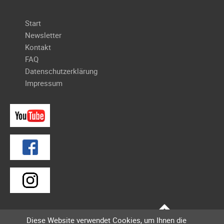
Galerie
Navigation
Start
2020
überspringen
Newsletter
Galerie
Kontakt
2019
FAQ
Galerie
Datenschutzerklärung
2018
Impressum
Galerie
2017
Galerie
2016
Galerie
2015
Galerie
2014
Galerie
2013
Diese Website verwendet Cookies, um Ihnen die