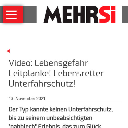
Navigation
MEHRSi
überspringen
Wer
und
warum
MEHRSi-
Interview
Video: Lebensgefahr
Ziel
und
Leitplanke! Lebensretter
Strategie
Unterfahrschutz!
Schirmherrschaft
Prominente
13. November 2021
für
MEHRSi
Der Typ kannte keinen Unterfahrschutz,
bis zu seinem unbeabsichtigten
Unterstützen
"nahblech" Erlebnis, das zum Glück