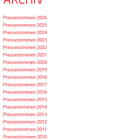
ARCHIV
Unterfahrschutz
Pressestimmen 2026
Unterfahrschutz
Pressestimmen 2025
-
Pressestimmen 2024
Erfolge
Pressestimmen 2023
Unterfahrschutz
Pressestimmen 2022
-
Pressestimmen 2021
Technik
Pressestimmen 2020
Unterfahrschutz
Pressestimmen 2019
-
Pressestimmen 2018
Kompatibilität
Navigation
Pressestimmen 2017
Unterfahrschutz
überspringen
Pressestimmen 2016
-
Pressestimmen 2015
mit
Pressestimmen 2014
in
Pressestimmen 2013
Absenkung
Pressestimmen 2012
Pressestimmen 2011
Streckensicherung
Pressestimmen 2010