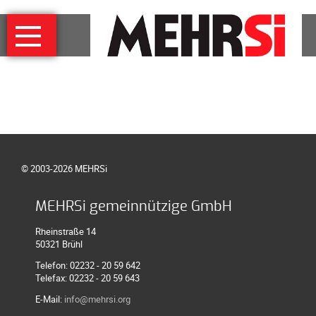
Navigation
MEHRSi
überspringen
Wer
und
warum
MEHRSi-
Interview
Ziel
© 2003-2026 MEHRSi
und
Strategie
MEHRSi gemeinnützige GmbH
Schirmherrschaft
Rheinstraße 14
Prominente
50321 Brühl
für
Telefon: 02232 - 20 59 642
MEHRSi
Telefax: 02232 - 20 59 643
Unterstützen
E-Mail:
info@mehrsi.org