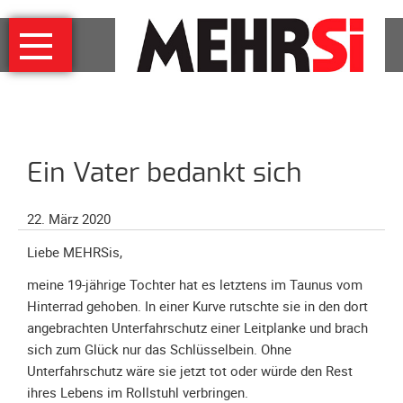
Navigation
MEHRSi
überspringen
Wer
und
warum
MEHRSi-
Ein Vater bedankt sich
Interview
Ziel
22. März 2020
und
Strategie
Liebe MEHRSis,
Schirmherrschaft
meine 19-jährige Tochter hat es letztens im Taunus vom
Prominente
Hinterrad gehoben. In einer Kurve rutschte sie in den dort
für
angebrachten Unterfahrschutz einer Leitplanke und brach
MEHRSi
sich zum Glück nur das Schlüsselbein. Ohne
Unterfahrschutz wäre sie jetzt tot oder würde den Rest
Unterstützen
ihres Lebens im Rollstuhl verbringen.