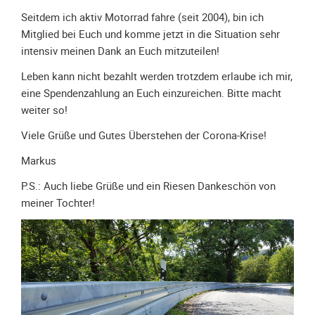
Spendenkonto
Seitdem ich aktiv Motorrad fahre (seit 2004), bin ich
Förderer
Mitglied bei Euch und komme jetzt in die Situation sehr
werden
intensiv meinen Dank an Euch mitzuteilen!
Fördererdaten
Leben kann nicht bezahlt werden trotzdem erlaube ich mir,
ändern
eine Spendenzahlung an Euch einzureichen. Bitte macht
Gewerbliche
weiter so!
Förderer
Viele Grüße und Gutes Überstehen der Corona-Krise!
Flyer
+
Markus
Infokarte
P.S.: Auch liebe Grüße und ein Riesen Dankeschön von
Achte
meiner Tochter!
auf
Motorradfahrer
Merchandise
Aktionen
Info/Presse