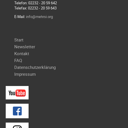
Meldeformular
Telefon: 02232 - 20 59 642
Telefax: 02232 - 20 59 643
Flex.
E-Mail:
info@mehrsi.org
Kurvenleittafel
Galerien
Navigation
Start
Galerie
überspringen
Newsletter
2026
Kontakt
Galerie
FAQ
2025
Datenschutzerklärung
Galerie
Impressum
2024
Galerie
2023
Galerie
2022
Galerie
2021