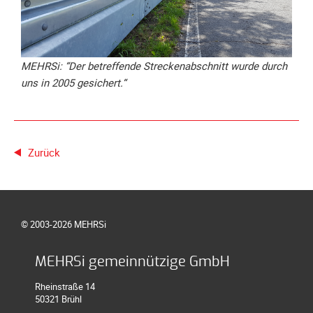
Unterfahrschutz
Unterfahrschutz
-
MEHRSi: “Der betreffende Streckenabschnitt wurde durch
Erfolge
uns in 2005 gesichert.“
Unterfahrschutz
-
Technik
Unterfahrschutz
Zurück
-
Kompatibilität
Unterfahrschutz
-
© 2003-2026 MEHRSi
mit
in
MEHRSi gemeinnützige GmbH
Absenkung
Rheinstraße 14
Streckensicherung
50321 Brühl