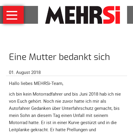
Navigation
MEHRSi
überspringen
Wer
und
warum
MEHRSi-
Eine Mutter bedankt sich
Interview
Ziel
01. August 2018
und
Strategie
Hallo liebes MEHRSi-Team,
Schirmherrschaft
ich bin kein Motorradfahrer und bis Juni 2018 hab ich nie
Prominente
von Euch gehört. Noch nie zuvor hatte ich mir als
für
Autofahrer Gedanken über Unterfahrschutz gemacht, bis
MEHRSi
mein Sohn an diesem Tag einen Unfall mit seinem
Motorrad hatte. Er ist in einer Kurve gestürzt und in die
Unterstützen
Leitplanke gekracht. Er hatte Prellungen und