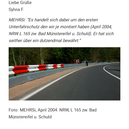
Liebe Grüße
Unterfahrschutz
Sylvia F.
Unterfahrschutz
MEHRSi: “Es handelt sich dabei um den ersten
-
Unterfahrschutz den wir je montiert haben (April 2004,
Erfolge
NRW L 165 zw. Bad Münstereifel u. Schuld). Er hat sich
Unterfahrschutz
seither über ein dutzendmal bewährt.“
-
Technik
Unterfahrschutz
-
Kompatibilität
Unterfahrschutz
-
mit
in
Foto: MEHRSi, April 2004. NRW, L 165 zw. Bad
Absenkung
Münstereifel u. Schuld
Streckensicherung