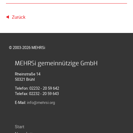
Meldeformular
Flex.
Zurück
Kurvenleittafel
Galerien
Galerie
© 2003-2026 MEHRSi
2026
Galerie
MEHRSi gemeinnützige GmbH
2025
Rheinstraße 14
Galerie
50321 Brühl
2024
Telefon: 02232 - 20 59 642
Galerie
Telefax: 02232 - 20 59 643
2023
E-Mail:
info@mehrsi.org
Galerie
2022
Galerie
Navigation
Start
2021