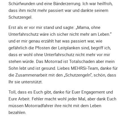
Spendenkonto
Schürfwunden und eine Bänderzerrung. Ich war heilfroh,
Förderer
dass ihm nicht mehr passiert war und dankte seinem
werden
Schutzengel.
Fördererdaten
Erst als er vor mir stand und sagte: „Mama, ohne
ändern
Unterfahrschutz wäre ich sicher nicht mehr am Leben.“
Gewerbliche
und er mir genau erzählt hat was passiert war, wie
Förderer
gefährlich die Pfosten der Leitplanken sind, begriff ich,
dass er wohl ohne Unterfahrschutz nicht mehr vor mir
Flyer
stehen würde. Das Motorrad ist Totalschaden aber mein
+
Sohn lebt und ist gesund. Liebes MEHRSi-Team, danke für
Infokarte
die Zusammenarbeit mit den „Schutzengeln“, schön, dass
Achte
Ihr sie unterstützt.
auf
Motorradfahrer
Toll, dass es Euch gibt, danke für Euer Engagement und
Eure Arbeit. Fehler macht wohl jeder Mal, aber dank Euch
Merchandise
müssen Motorradfahrer ihre nicht mit dem Leben
Aktionen
bezahlen.
Info/Presse