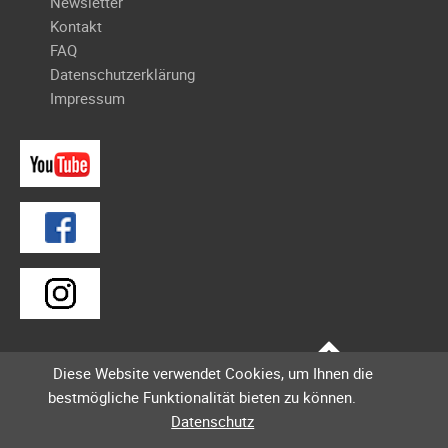
überspringen
Newsletter
Galerie
Kontakt
2020
FAQ
Datenschutzerklärung
Galerie
Impressum
2019
Galerie
2018
Galerie
2017
Galerie
2016
Galerie
2015
Galerie
Diese Website verwendet Cookies, um Ihnen die
2014
bestmögliche Funktionalität bieten zu können.
Galerie
Datenschutz
2013