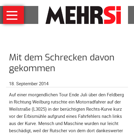
Navigation
MEHRSi
überspringen
Wer
und
warum
MEHRSi-
Mit dem Schrecken davon
Interview
Ziel
gekommen
und
Strategie
18. September 2014
Schirmherrschaft
Auf einer morgendlichen Tour Ende Juli über den Feldberg
Prominente
in Richtung Weilburg rutschte ein Motorradfahrer auf der
für
Weilstraße (L3025) in der berüchtigten Rechts-Kurve kurz
MEHRSi
vor der Erbismühle aufgrund eines Fahrfehlers nach links
aus der Kurve. Mensch und Maschine wurden nur leicht
Unterstützen
beschädigt, weil der Rutscher von dem dort dankeswerter