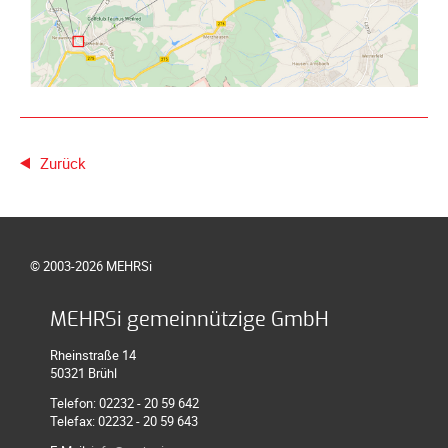
Unterfahrschutz
Unterfahrschutz
-
Erfolge
Unterfahrschutz
-
Zurück
Technik
Unterfahrschutz
-
Kompatibilität
© 2003-2026 MEHRSi
Unterfahrschutz
-
MEHRSi gemeinnützige GmbH
mit
Rheinstraße 14
in
50321 Brühl
Absenkung
Telefon: 02232 - 20 59 642
Streckensicherung
Telefax: 02232 - 20 59 643