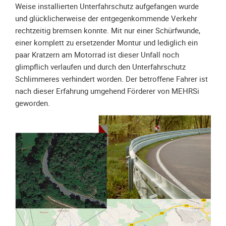
Spendenkonto
Weise installierten Unterfahrschutz aufgefangen wurde
Förderer
und glücklicherweise der entgegenkommende Verkehr
werden
rechtzeitig bremsen konnte. Mit nur einer Schürfwunde,
einer komplett zu ersetzender Montur und lediglich ein
Fördererdaten
paar Kratzern am Motorrad ist dieser Unfall noch
ändern
glimpflich verlaufen und durch den Unterfahrschutz
Gewerbliche
Schlimmeres verhindert worden. Der betroffene Fahrer ist
Förderer
nach dieser Erfahrung umgehend Förderer von MEHRSi
Flyer
geworden.
+
Infokarte
Achte
auf
Motorradfahrer
Merchandise
Aktionen
Info/Presse