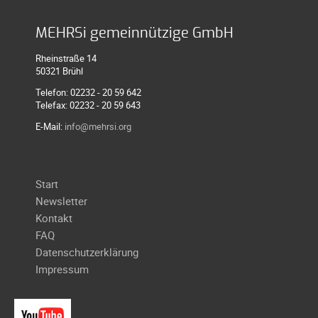
Meldeformular
Flex.
MEHRSi gemeinnützige GmbH
Kurvenleittafel
Rheinstraße 14
50321 Brühl
Galerien
Telefon: 02232 - 20 59 642
Galerie
Telefax: 02232 - 20 59 643
2026
E-Mail:
info@mehrsi.org
Galerie
2025
Galerie
Navigation
Start
2024
überspringen
Newsletter
Galerie
Kontakt
2023
FAQ
Datenschutzerklärung
Galerie
Impressum
2022
Galerie
2021