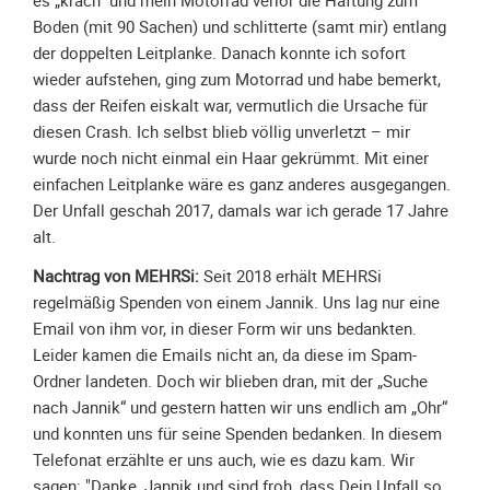
es „krach“ und mein Motorrad verlor die Haftung zum
Spendenkonto
Boden (mit 90 Sachen) und schlitterte (samt mir) entlang
Förderer
der doppelten Leitplanke. Danach konnte ich sofort
werden
wieder aufstehen, ging zum Motorrad und habe bemerkt,
Fördererdaten
dass der Reifen eiskalt war, vermutlich die Ursache für
ändern
diesen Crash. Ich selbst blieb völlig unverletzt – mir
Gewerbliche
wurde noch nicht einmal ein Haar gekrümmt. Mit einer
Förderer
einfachen Leitplanke wäre es ganz anderes ausgegangen.
Der Unfall geschah 2017, damals war ich gerade 17 Jahre
Flyer
alt.
+
Infokarte
Nachtrag von MEHRSi:
Seit 2018 erhält MEHRSi
Achte
regelmäßig Spenden von einem Jannik. Uns lag nur eine
auf
Email von ihm vor, in dieser Form wir uns bedankten.
Motorradfahrer
Leider kamen die Emails nicht an, da diese im Spam-
Ordner landeten. Doch wir blieben dran, mit der „Suche
Merchandise
nach Jannik“ und gestern hatten wir uns endlich am „Ohr“
Aktionen
und konnten uns für seine Spenden bedanken. In diesem
Telefonat erzählte er uns auch, wie es dazu kam. Wir
Info/Presse
sagen: "Danke, Jannik und sind froh, dass Dein Unfall so