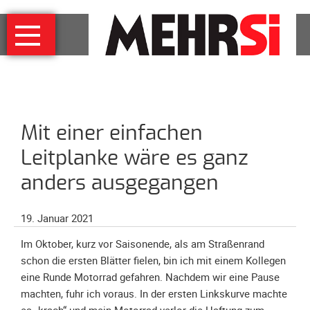
Navigation
MEHRSi
überspringen
Wer
und
warum
MEHRSi-
Mit einer einfachen
Interview
Ziel
Leitplanke wäre es ganz
und
anders ausgegangen
Strategie
Schirmherrschaft
19. Januar 2021
Prominente
Im Oktober, kurz vor Saisonende, als am Straßenrand
für
schon die ersten Blätter fielen, bin ich mit einem Kollegen
MEHRSi
eine Runde Motorrad gefahren. Nachdem wir eine Pause
Unterstützen
machten, fuhr ich voraus. In der ersten Linkskurve machte