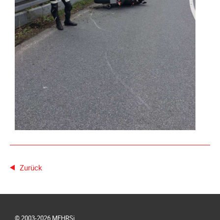
Meldeformular
Flex.
Kurvenleittafel
Galerien
Galerie
2026
Galerie
2025
Galerie
2024
Galerie
2023
Zurück
Galerie
2022
Galerie
2021
© 2003-2026 MEHRSi