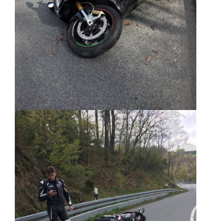
Unterfahrschutz
Unterfahrschutz
-
Erfolge
Unterfahrschutz
-
Technik
Unterfahrschutz
-
Kompatibilität
Unterfahrschutz
-
mit
in
Absenkung
Streckensicherung