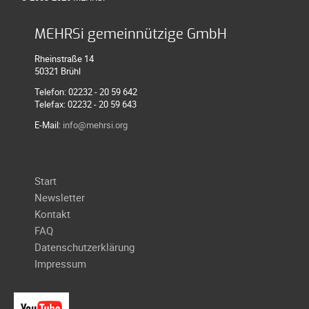
Galerie
2020
MEHRSi gemeinnützige GmbH
Galerie
Rheinstraße 14
2019
50321 Brühl
Galerie
Telefon: 02232 - 20 59 642
Telefax: 02232 - 20 59 643
2018
E-Mail:
info@mehrsi.org
Galerie
2017
Galerie
Navigation
Start
2016
überspringen
Newsletter
Galerie
Kontakt
2015
FAQ
Galerie
Datenschutzerklärung
2014
Impressum
Galerie
2013