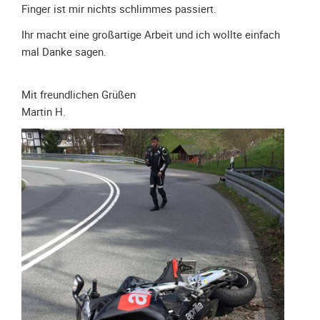
Spendenkonto
Finger ist mir nichts schlimmes passiert.
Förderer
Ihr macht eine großartige Arbeit und ich wollte einfach
werden
mal Danke sagen.
Fördererdaten
ändern
Mit freundlichen Grüßen
Gewerbliche
Martin H.
Förderer
Flyer
+
Infokarte
Achte
auf
Motorradfahrer
Merchandise
Aktionen
Info/Presse