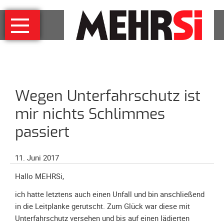
Navigation
MEHRSi
überspringen
Wer
und
warum
MEHRSi-
Wegen Unterfahrschutz ist
Interview
Ziel
mir nichts Schlimmes
und
passiert
Strategie
Schirmherrschaft
11. Juni 2017
Prominente
Hallo MEHRSi,
für
MEHRSi
ich hatte letztens auch einen Unfall und bin anschließend
in die Leitplanke gerutscht. Zum Glück war diese mit
Unterstützen
Unterfahrschutz versehen und bis auf einen lädierten