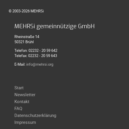
Meldeformular
hin
© 2003-2026 MEHRSi
Flex.
zu
Kurvenleittafel
Kurvenleittafeln
MEHRSi gemeinnützige GmbH
aus
Galerien
Kunststoff
Rheinstraße 14
Galerie
50321 Brühl
2026
Telefon: 02232 - 20 59 642
Telefax: 02232 - 20 59 643
Galerie
2025
E-Mail:
info@mehrsi.org
Galerie
2024
Navigation
Start
Galerie
überspringen
Newsletter
2023
Kontakt
Galerie
FAQ
2022
Datenschutzerklärung
Galerie
Impressum
2021