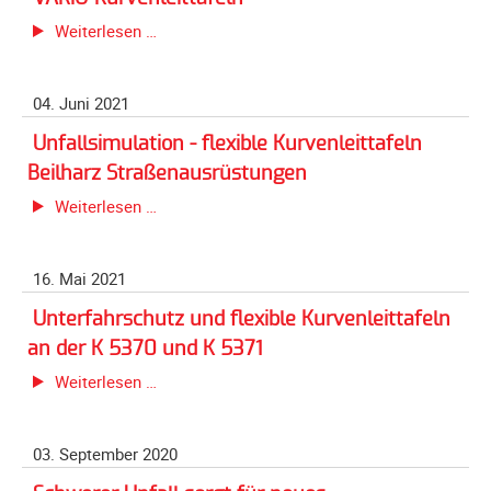
Spendenkonto
Vorwärts®-
VARIO-
Weiterlesen …
Förderer
Leitpfosten
Kurvenleittafeln
werden
Fördererdaten
04. Juni 2021
ändern
Unfallsimulation - flexible Kurvenleittafeln
Gewerbliche
Beilharz Straßenausrüstungen
Förderer
Unfallsimulation
Weiterlesen …
Flyer
-
+
flexible
Infokarte
16. Mai 2021
Kurvenleittafeln
Achte
Beilharz
Unterfahrschutz und flexible Kurvenleittafeln
auf
Straßenausrüstungen
an der K 5370 und K 5371
Motorradfahrer
Unterfahrschutz
Weiterlesen …
Merchandise
und
Aktionen
flexible
03. September 2020
Kurvenleittafeln
Info/Presse
an