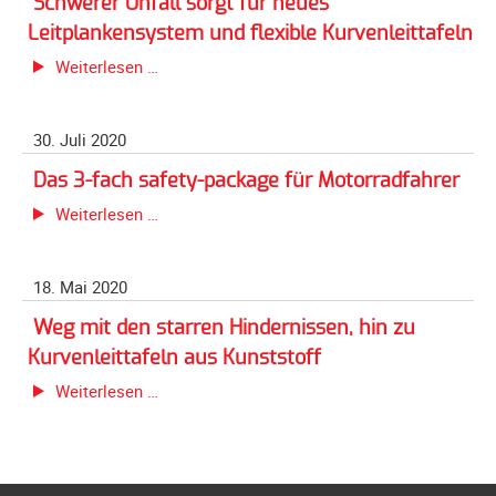
Schwerer Unfall sorgt für neues
der
Unterfahrschutz
Leitplankensystem und flexible Kurvenleittafeln
K
Schwerer
Unterfahrschutz
Weiterlesen …
5370
Unfall
-
und
sorgt
Erfolge
K
30. Juli 2020
für
Unterfahrschutz
5371
neues
-
Das 3-fach safety-package für Motorradfahrer
Leitplankensystem
Technik
Das
Weiterlesen …
und
3-
Unterfahrschutz
flexible
fach
-
Kurvenleittafeln
18. Mai 2020
safety-
Kompatibilität
package
Unterfahrschutz
Weg mit den starren Hindernissen, hin zu
für
-
Kurvenleittafeln aus Kunststoff
Motorradfahrer
mit
Weg
Weiterlesen …
in
mit
Absenkung
den
Streckensicherung
starren
Hindernissen,