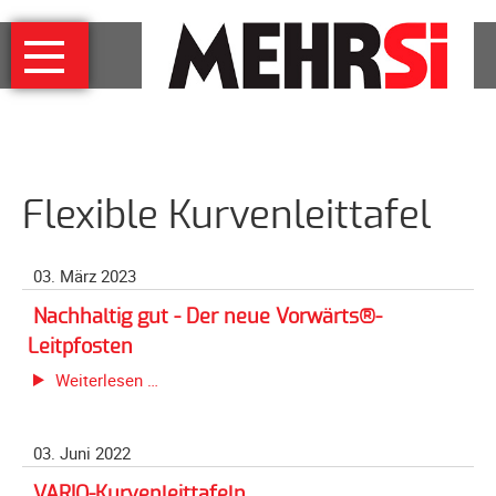
Navigation
MEHRSi
überspringen
Wer
und
warum
MEHRSi-
Flexible Kurvenleittafel
Interview
Ziel
und
03. März 2023
Strategie
Nachhaltig gut - Der neue Vorwärts®-
Schirmherrschaft
Leitpfosten
Prominente
Nachhaltig
Weiterlesen …
für
gut
MEHRSi
-
03. Juni 2022
Der
Unterstützen
neue
VARIO-Kurvenleittafeln